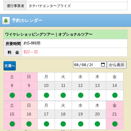
運行事業者
タチバナエンタープライズ
>
予約カレンダー
ワイケレショッピングツアー｜オプショナルツアー
約5-8時間
所要時間
$22～32
料 金
次週へ
土
日
月
火
水
木
金
8
9
10
11
12
13
14
土
日
月
火
水
木
金
15
16
17
18
19
20
21