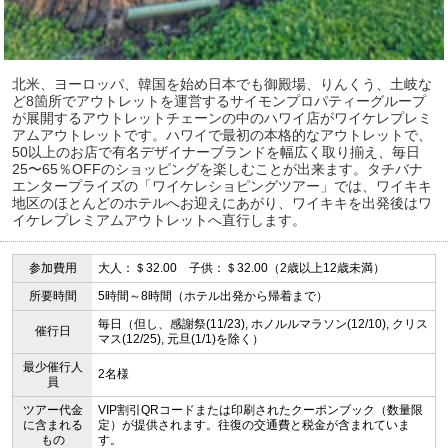
北米、ヨーロッパ、韓国を始め日本でも御殿場、りんくう、土岐な
ど8箇所でアウトレットを運営するサイモンプロパティーグループ
が展開するアウトレットチェーンの中のハワイ店がワイケレプレミ
アムアウトレットです。ハワイで最初の本格的なアウトレットで、
50以上のお店で有名デザイナーブランドを幅広く取り揃え、毎日
25〜65％OFFのショッピングを楽しむことが出来ます。タチバナ
エンタープライズの「ワイケレショピングツアー」では、ワイキキ
地区のほとんどのホテルへお迎えにあがり、ワイキキを出発後はワ
イケレプレミアムアウトレットへ直行します。
参加費用
大人：＄32.00 子供：＄32.00（2歳以上12歳未満）
所要時間
5時間～8時間（ホテル出発から帰着まで）
毎日（但し、感謝祭(11/23), ホノルルマラソン(12/10), クリス
催行日
マス(12/25), 元旦(1/1)を除く）
最少催行人
2名様
員
ツアー代金
VIP割引QRコードまたは印刷されたクーポンブック（数量限
に含まれる
定）が提供されます。往復の交通費と税金が含まれていま
もの
す。