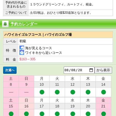
予約代行代金に
１ラウンドグリーンフィ、カートフィ、税金。
含まれるもの
ご予約について
土/日/祝は、おひとり様$20追加となります。
予約カレンダー
ハワイカイゴルフコース｜ハワイのゴルフ場
初級
レベル
海が見えるコース
特 徴
ワイキキから近いコース
$163～305
料 金
次週へ
土
日
月
火
水
木
金
8
9
10
11
12
13
14
土
日
月
火
水
木
金
15
16
17
18
19
20
21