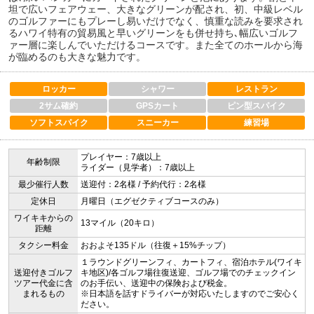
坦で広いフェアウェー、大きなグリーンが配され、初、中級レベル
のゴルファーにもプレーし易いだけでなく、慎重な読みを要求され
るハワイ特有の貿易風と早いグリーンをも併せ持ち､幅広いゴルフ
ァー層に楽しんでいただけるコースです。また全てのホールから海
が臨めるのも大きな魅力です。
ロッカー
シャワー
レストラン
2サム確約
GPSカート
ピン型スパイク
ソフトスパイク
スニーカー
練習場
プレイヤー：7歳以上
年齢制限
ライダー（見学者）：7歳以上
最少催行人数
送迎付：2名様 / 予約代行：2名様
定休日
月曜日（エグゼクティブコースのみ）
ワイキキからの
13マイル（20キロ）
距離
タクシー料金
おおよそ135ドル（往復＋15%チップ）
１ラウンドグリーンフィ、カートフィ、宿泊ホテル(ワイキ
送迎付きゴルフ
キ地区)/各ゴルフ場往復送迎、ゴルフ場でのチェックイン
ツアー代金に含
のお手伝い、送迎中の保険および税金。
まれるもの
※日本語を話すドライバーが対応いたしますのでご安心く
ださい。