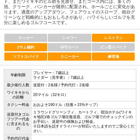
ド、またワイキキのビル群を見渡せ、またコース内には、多くの
池、クリーク、バンカーが随所に配置され、ホールごとに変化があ
ります。適度のアップアダウン、フェアウェイのスロープ、砲台グ
リーンなど戦略的にもおもしろさがあり、ハワイらしいゴルフを充
分に楽しめるゴルフコースです。
ロッカー
シャワー
レストラン
2サム確約
GPSカート
ピン型スパイク
ソフトスパイク
スニーカー
練習場
プレイヤー：7歳以上
年齢制限
ライダー（見学者）：7歳以上
最少催行人数
送迎付：2名様 / 予約代行：2名様
ワイキキから
20マイル（32キロ）
の距離
タクシー料金
おおよそ190ドル（往復＋15%チップ）
１ラウンドグリーンフィ、カートフィ、宿泊ホテル(ワイキ
送迎付きゴル
キ地区)/各ゴルフ場往復送迎、ゴルフ場でのチェックインの
フツアー代金
お手伝い、送迎中の保険および税金。
に含まれるも
※日本語を話すドライバーが対応いたしますのでご安心くだ
の
さい。
予約代行代金