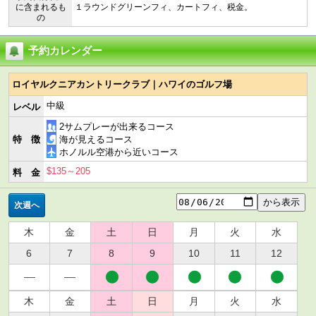
に含まれるも
１ラウンドグリーンフィ、カートフィ、税金。
の
予約カレンダー
ロイヤルクニアカントリークラブ｜ハワイのゴルフ場
中級
レベル
2サムプレーが出来るコース
特 徴
海が見えるコース
ホノルル空港から近いコース
$135～205
料 金
次週へ
木
金
土
日
月
火
水
6
7
8
9
10
11
12
木
金
土
日
月
火
水