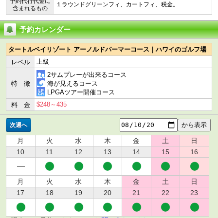
予約代行代金に
１ラウンドグリーンフィ、カートフィ、税金。
含まれるもの
予約カレンダー
タートルベイリゾート アーノルドパーマーコース｜ハワイのゴルフ場
上級
レベル
2サムプレーが出来るコース
特 徴
海が見えるコース
LPGAツアー開催コース
$248～435
料 金
次週へ
月
火
水
木
金
土
日
10
11
12
13
14
15
16
月
火
水
木
金
土
日
17
18
19
20
21
22
23