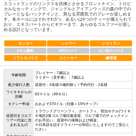
スコットランドのリンクスを彷彿とさせるフロントナイン、トロピ
カルなセッティングで、ジャングルとアイアンウッズの森の中での
プレーとなるバックナインと、異なる雰囲気でのプレーが楽しめま
す。各ホールにはそれぞれ5つ、あるいは6つのティーが備えられて
おり、エキスパートからビギナーまで、あらゆるゴルファーが楽し
める設計となっています。
ロッカー
シャワー
レストラン
2サム確約
GPSカート
ピン型スパイク
ソフトスパイク
スニーカー
練習場
プレイヤー：7歳以上
年齢制限
ライダー（見学者）：7歳以上
最少催行人数
送迎付：4名様※確約除く / 予約代行：2名様
ワイキキからの
63マイル（69キロ）
距離
タクシー料金
おおよそ370ドル（往復＋15%チップ）
１ラウンドグリーンフィ、カートフィ、宿泊ホテル(ワイキ
送迎付きゴルフ
キ地区)/各ゴルフ場往復送迎、ゴルフ場でのチェックイン
ツアー代金に含
のお手伝い、送迎中の保険および税金。
まれるもの
※日本語を話すドライバーが対応いたしますのでご安心く
ださい。