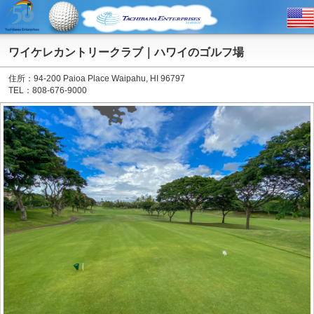
ワイケレカントリークラブ｜ハワイのゴルフ場
住所：94-200 Paioa Place Waipahu, HI 96797
TEL：808-676-9000