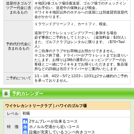
送迎付きゴルフ
キ地区)/各ゴルフ場往復送迎、ゴルフ場でのチェックイン
ツアー代金に含
のお手伝い、送迎中の保険および税金。
まれるもの
※ワイキキ地区以外のホテルへの送迎には別途貸切送迎代
金がかかります。
１ラウンドグリーンフィ、カートフィ、税金。
追加でワイケレショッピングツアーに参加する場合
必ず事前にご予約をしてください。（追加料金：$20/人）
また、ゴルフクラブはレンタルに限ります。（$70+Tax/
予約代行代金に
人）
含まれるもの
※ご自身のクラブやお荷物はお預かりできません。
※ゴルフ終了後、ドライバーがアウトレットまでお送りい
たします。お帰りは3時の通常のショッピングツアーのお
客様とご一緒にワイキキまでお帰りいただきます。集合場
所などの詳細は当日ドライバーがご案内いたします。
1/1～1/8、4/22～5/7と12/23～12/31は2サム確約のご予約
ご予約について
を承っておりません。
予約カレンダー
ワイケレカントリークラブ｜ハワイのゴルフ場
初級
レベル
2サムプレーが出来るコース
特 徴
ホノルル空港から近いコース
設備が充実しているコンペ向きコース