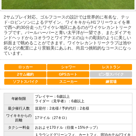
2サムプレイ対応。ゴルフコースの設計では世界的に有名な、テッ
ド･ロビンソンによるデザイン、ワイキキからH1フリーウェイを車
で西へ約30分走ったワイケレ地区にあるのがワイケレカントリーク
ラブです。パールハーバーと青い太平洋が一望でき、またダイアモ
ンドヘッドからコオラウとワイアナエの山々の彫刻のように美しい
斜面まで眺めることができます。ワイケレカントリークラブは池や
谷などの配置により景観美にあふれ、尚且つ挑戦的なコースになっ
ています。
ロッカー
シャワー
レストラン
2サム確約
GPSカート
ピン型スパイク
ソフトスパイク
スニーカー
練習場
プレイヤー：6歳以上
年齢制限
ライダー（見学者）：6歳以上
最少催行人数
送迎付：2名様 / 予約代行：2名様
ワイキキからの
17マイル（27キロ）
距離
タクシー料金
おおよそ170ドル（往復＋15%チップ）
１ラウンドグリーンフィ、カートフィ、宿泊ホテル(ワイキ