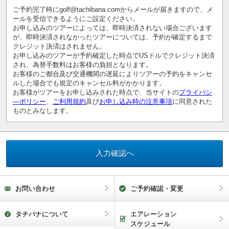
ご予約完了時にgolf@tachibana.comからメールが届きますので、メ
ールを受信できるようにご設定ください。
お申し込みのツアーによっては、即時決済されない場合ございます
が、即時決済されなかったツアーについては、予約が確定するまで
クレジット決済はされません。
お申し込みのツアーが予約確定した時点でUSドルでクレジット決済
され、為替手数料はお客様の負担となります。
お客様のご都合及び交通機関の遅延によりツアーの予約をキャンセ
ルした場合でも規定のキャンセル料がかかります。
お客様がツアーをお申し込みされた時点で、当サイトの
プライバシ
―ポリシー
、
ご利用規約
及び
お申し込み時の注意事項
に同意された
ものとみなします。
お問い合わせ
ご予約確認・変更
タチバナについて
エアレーション
スケジュール