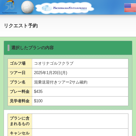
リクエスト予約
選択したプランの内容
ゴルフ場
コオリナゴルフクラブ
ツアー日
2025年1月20日(月)
プラン名
混乗送迎付きツアー2サム確約
プレー料金
$435
見学者料金
$100
プランに含
まれるもの
キャンセル