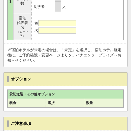
1
数
見学者
人
宿泊
代表者
姓
名
名
（ローマ
字）
※宿泊ホテルが未定の場合は、「未定」を選択し、宿泊ホテル確定
後に、ご予約確認・変更ページよりタチバナエンタープライズへお
知らせください。
オプション
貸切送迎・その他オプション
料金
選択
数量
ご注意事項