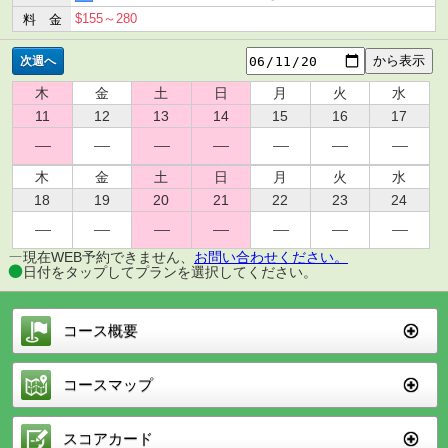
$155～280
料 金
次週へ
木
金
土
日
月
火
水
11
12
13
14
15
16
17
木
金
土
日
月
火
水
18
19
20
21
22
23
24
現在WEB予約できません、
お問い合わせください。
日付をタップしてプランを選択してください。
コース概要
コースマップ
スコアカード