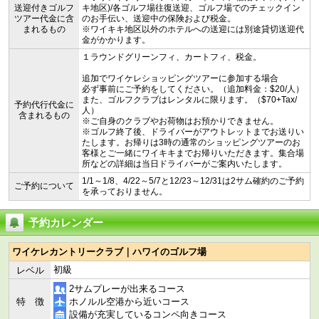
送迎付きゴルフ
キ地区)/各ゴルフ場往復送迎、ゴルフ場でのチェックイン
ツアー代金に含
のお手伝い、送迎中の保険および税金。
まれるもの
※ワイキキ地区以外のホテルへの送迎には別途貸切送迎代
金がかかります。
１ラウンドグリーンフィ、カートフィ、税金。
追加でワイケレショッピングツアーに参加する場合
必ず事前にご予約をしてください。（追加料金：$20/人）
また、ゴルフクラブはレンタルに限ります。（$70+Tax/
予約代行代金に
人）
含まれるもの
※ご自身のクラブやお荷物はお預かりできません。
※ゴルフ終了後、ドライバーがアウトレットまでお送りい
たします。お帰りは3時の通常のショッピングツアーのお
客様とご一緒にワイキキまでお帰りいただきます。集合場
所などの詳細は当日ドライバーがご案内いたします。
1/1～1/8、4/22～5/7と12/23～12/31は2サム確約のご予約
ご予約について
を承っておりません。
予約カレンダー
ワイケレカントリークラブ｜ハワイのゴルフ場
初級
レベル
2サムプレーが出来るコース
特 徴
ホノルル空港から近いコース
設備が充実しているコンペ向きコース