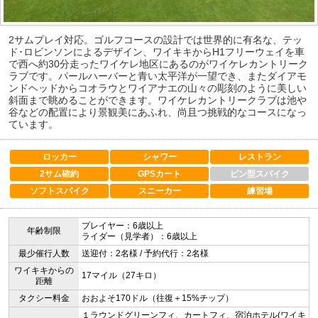
2サムプレイ対応。ゴルフコースの設計では世界的に有名な、テッ
ド･ロビンソンによるデザイン、ワイキキからH1フリーウェイを車
で西へ約30分走ったワイケレ地区にあるのがワイケレカントリーク
ラブです。パールハーバーと青い太平洋が一望でき、またダイアモ
ンドヘッドからコオラウとワイアナエの山々の彫刻のように美しい
斜面まで眺めることができます。ワイケレカントリークラブは池や
谷などの配置により景観美にあふれ、尚且つ挑戦的なコースになっ
ています。
ロッカー
シャワー
レストラン
2サム確約
GPSカート
ピン型スパイク
ソフトスパイク
スニーカー
練習場
プレイヤー：6歳以上
年齢制限
ライダー（見学者）：6歳以上
最少催行人数
送迎付：2名様 / 予約代行：2名様
ワイキキからの
17マイル（27キロ）
距離
タクシー料金
おおよそ170ドル（往復＋15%チップ）
１ラウンドグリーンフィ、カートフィ、宿泊ホテル(ワイキ