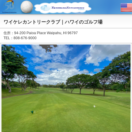
ワイケレカントリークラブ｜ハワイのゴルフ場
住所：94-200 Paioa Place Waipahu, HI 96797
TEL：808-676-9000