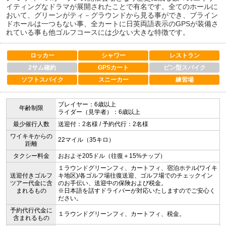
イティングなドラマが展開されたことで有名です。全てのホールに
おいて、グリーンがティ－グラウンドから見る事ができ、ブライン
ドホールは一つもない事、全カートに日英両語表示のGPSが装備さ
れている事も他ゴルフコースには少ない大きな特徴です。
ロッカー
シャワー
レストラン
2サム確約
GPSカート
ピン型スパイク
ソフトスパイク
スニーカー
練習場
プレイヤー：6歳以上
年齢制限
ライダー（見学者）：6歳以上
最少催行人数
送迎付：2名様 / 予約代行：2名様
ワイキキからの
22マイル（35キロ）
距離
タクシー料金
おおよそ205ドル（往復＋15%チップ）
１ラウンドグリーンフィ、カートフィ、宿泊ホテル(ワイキ
送迎付きゴルフ
キ地区)/各ゴルフ場往復送迎、ゴルフ場でのチェックイン
ツアー代金に含
のお手伝い、送迎中の保険および税金。
まれるもの
※日本語を話すドライバーが対応いたしますのでご安心く
ださい。
予約代行代金に
１ラウンドグリーンフィ、カートフィ、税金。
含まれるもの