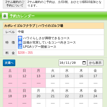
2サム確約のご
2サム確約のご予約は、土/日/祝、おひとり様$10追加とな
予約について
ります。
予約カレンダー
カポレイゴルフクラブ｜ハワイのゴルフ場
中級
レベル
ハワイらしさが満喫できるコース
特 徴
設備が充実しているコンペ向きコース
LPGAツアー開催コース
$208～355
料 金
次週へ
土
日
月
火
水
木
金
11
12
13
14
15
16
17
土
日
月
火
水
木
金
18
19
20
21
22
23
24