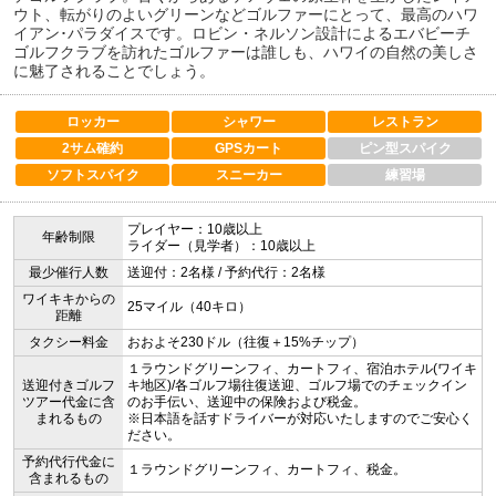
ウト、転がりのよいグリーンなどゴルファーにとって、最高のハワ
イアン･パラダイスです。ロビン・ネルソン設計によるエバビーチ
ゴルフクラブを訪れたゴルファーは誰しも、ハワイの自然の美しさ
に魅了されることでしょう。
ロッカー
シャワー
レストラン
2サム確約
GPSカート
ピン型スパイク
ソフトスパイク
スニーカー
練習場
プレイヤー：10歳以上
年齢制限
ライダー（見学者）：10歳以上
最少催行人数
送迎付：2名様 / 予約代行：2名様
ワイキキからの
25マイル（40キロ）
距離
タクシー料金
おおよそ230ドル（往復＋15%チップ）
１ラウンドグリーンフィ、カートフィ、宿泊ホテル(ワイキ
送迎付きゴルフ
キ地区)/各ゴルフ場往復送迎、ゴルフ場でのチェックイン
ツアー代金に含
のお手伝い、送迎中の保険および税金。
まれるもの
※日本語を話すドライバーが対応いたしますのでご安心く
ださい。
予約代行代金に
１ラウンドグリーンフィ、カートフィ、税金。
含まれるもの