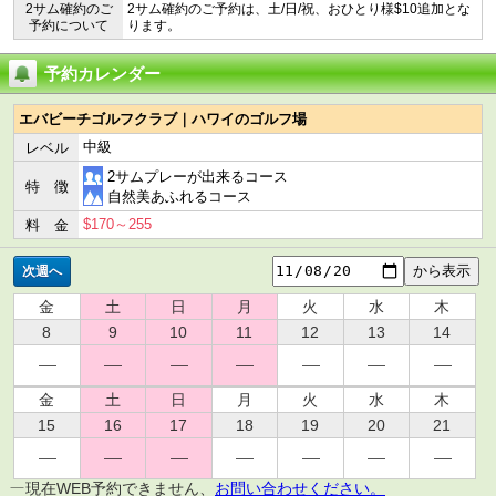
2サム確約のご
2サム確約のご予約は、土/日/祝、おひとり様$10追加とな
予約について
ります。
予約カレンダー
エバビーチゴルフクラブ｜ハワイのゴルフ場
中級
レベル
2サムプレーが出来るコース
特 徴
自然美あふれるコース
$170～255
料 金
次週へ
金
土
日
月
火
水
木
8
9
10
11
12
13
14
金
土
日
月
火
水
木
15
16
17
18
19
20
21
現在WEB予約できません、
お問い合わせください。