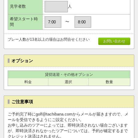
人
見学者数
希望スタート時
〜
間
プレー人数が13名以上の場合はお問合せください
お問い合わせ
オプション
貸切送迎・その他オプション
料金
選択
数量
ご注意事項
ご予約完了時にgolf@tachibana.comからメールが届きますので、メ
ールを受信できるようにご設定ください。
お申し込みのツアーによっては、即時決済されない場合ございます
が、即時決済されなかったツアーについては、予約が確定するまで
クレジット決済はされません。