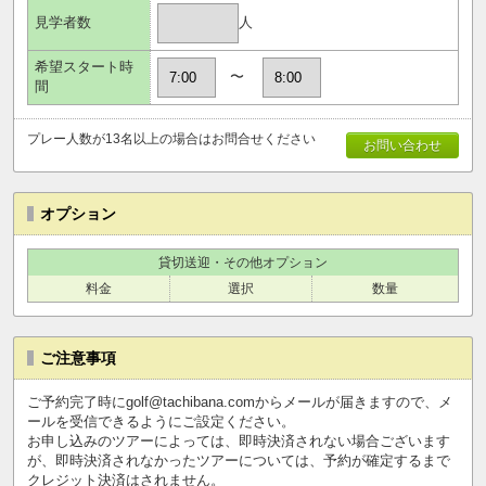
人
見学者数
希望スタート時
〜
間
プレー人数が13名以上の場合はお問合せください
お問い合わせ
オプション
貸切送迎・その他オプション
料金
選択
数量
ご注意事項
ご予約完了時にgolf@tachibana.comからメールが届きますので、メ
ールを受信できるようにご設定ください。
お申し込みのツアーによっては、即時決済されない場合ございます
が、即時決済されなかったツアーについては、予約が確定するまで
クレジット決済はされません。