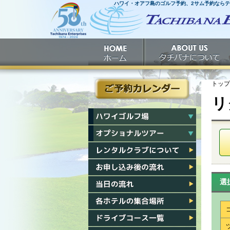
ハワイ・オアフ島のゴルフ予約、2サム予約なら
ホームへ
ホーム
タチバナについて
トップ
リ
ご予約カレンダー
ハワイゴルフ場一覧
ハワイオプショナルツアー一覧
レンタルクラブについて
お申し込み後の流れ
選
当日の流れ
各ホテル集合場所