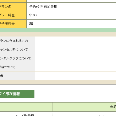
プラン名
予約代行 宿泊者用
プレー料金
$183
見学者料金
$0
ランに含まれるもの
ャンセル料について
ンタルクラブについて
装について
考
ワイ滞在情報
年
ハワイ到着日