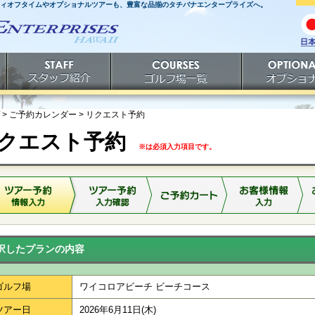
ティオフタイムやオプショナルツアーも、豊富な品揃のタチバナエンタープライズへ。
日
語
スタッフ紹介
ゴルフ場一覧
オプショナルツ
> ご予約カレンダー >
リクエスト予約
クエスト予約
※は必須入力項目です。
択したプランの内容
ゴルフ場
ワイコロアビーチ ビーチコース
ツアー日
2026年6月11日(木)