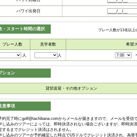
ハワイ出発日
数・スタート時間の選択
プレー人数が13名以
プレー人数
見学者数
希望
人
人
プション
貸切送迎・その他オプション
注意事項
予約完了時にgolf@tachibana.comからメールが届きますので、メールを
申し込みのツアーによっては、即時決済されない場合ございますが、即時決
定するまでクレジット決済はされません。
申し込みのツアーが予約確定した時点でUSドルでクレジット決済され、為替