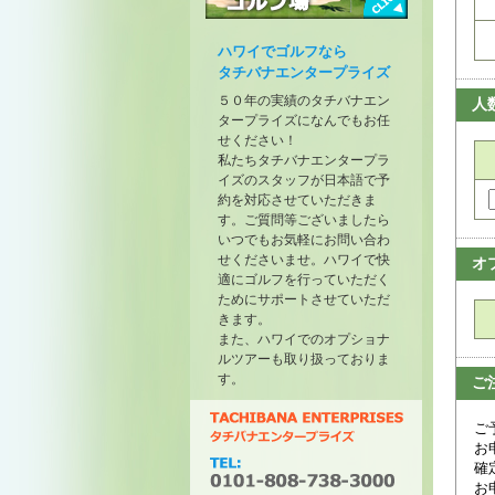
トーナメントが開催されたゴル
フ場
ハワイでゴルフなら
タチバナエンタープライズ
５０年の実績のタチバナエン
人
タープライズになんでもお任
せください！
私たちタチバナエンタープラ
イズのスタッフが日本語で予
約を対応させていただきま
す。ご質問等ございましたら
いつでもお気軽にお問い合わ
せくださいませ。ハワイで快
オ
適にゴルフを行っていただく
ためにサポートさせていただ
きます。
また、ハワイでのオプショナ
ルツアーも取り扱っておりま
す。
ご
ご
お
確
お