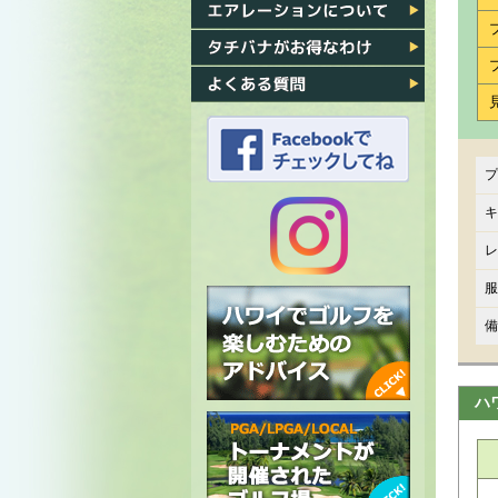
各ゴルフ場への行き方
エアレーション
タチバナがお得なわけ
よくある質問
プ
タチバナのFacebook
キ
レ
タチバナの
服
Instagram
備
ハ
ハワイでゴルフを楽しむための
アドバイス