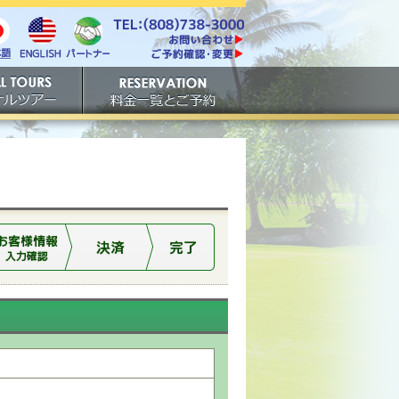
電話番号は808-738-
https://www.tachibana.com/contact/
3000。ファックスは808-
English
本
パート
738-3001。
ご予約確認・変更
ナー
アー
ご予約