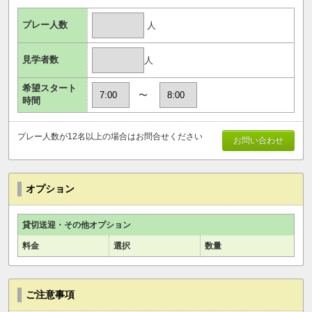
プレー人数
人
見学者数
人
希望スタート
〜
時間
プレー人数が12名以上の場合はお問合せください
お問い合わせ
オプション
貸切送迎・その他オプション
料金
選択
数量
ご注意事項