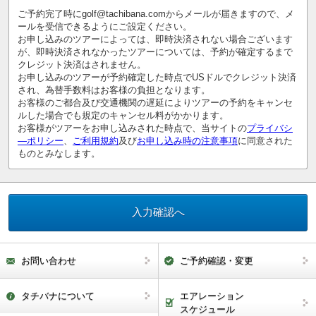
ご予約完了時にgolf@tachibana.comからメールが届きますので、メ
ールを受信できるようにご設定ください。
お申し込みのツアーによっては、即時決済されない場合ございます
が、即時決済されなかったツアーについては、予約が確定するまで
クレジット決済はされません。
お申し込みのツアーが予約確定した時点でUSドルでクレジット決済
され、為替手数料はお客様の負担となります。
お客様のご都合及び交通機関の遅延によりツアーの予約をキャンセ
ルした場合でも規定のキャンセル料がかかります。
お客様がツアーをお申し込みされた時点で、当サイトの
プライバシ
―ポリシー
、
ご利用規約
及び
お申し込み時の注意事項
に同意された
ものとみなします。
お問い合わせ
ご予約確認・変更
タチバナについて
エアレーション
スケジュール