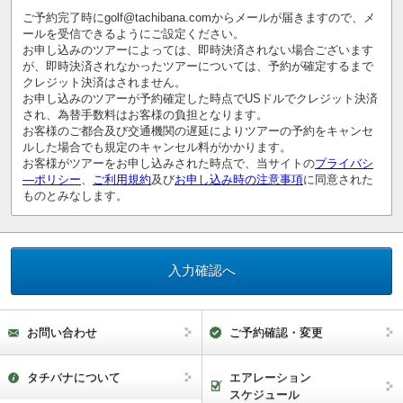
ご予約完了時にgolf@tachibana.comからメールが届きますので、メ
ールを受信できるようにご設定ください。
お申し込みのツアーによっては、即時決済されない場合ございます
が、即時決済されなかったツアーについては、予約が確定するまで
クレジット決済はされません。
お申し込みのツアーが予約確定した時点でUSドルでクレジット決済
され、為替手数料はお客様の負担となります。
お客様のご都合及び交通機関の遅延によりツアーの予約をキャンセ
ルした場合でも規定のキャンセル料がかかります。
お客様がツアーをお申し込みされた時点で、当サイトの
プライバシ
―ポリシー
、
ご利用規約
及び
お申し込み時の注意事項
に同意された
ものとみなします。
お問い合わせ
ご予約確認・変更
タチバナについて
エアレーション
スケジュール