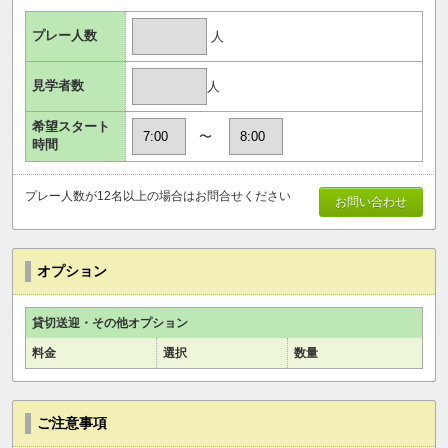
プレー人数
人
見学者数
人
希望スタート
〜
時間
プレー人数が12名以上の場合はお問合せください
お問い合わせ
オプション
貸切送迎・その他オプション
料金
選択
数量
ご注意事項