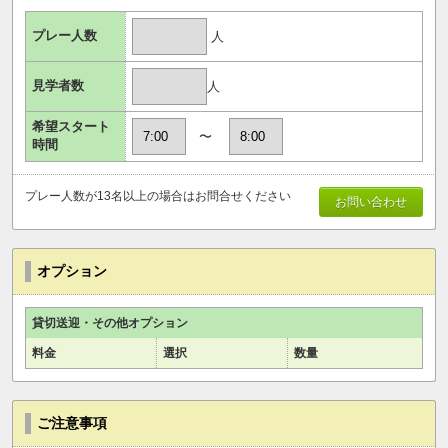
プレー人数
人
見学者数
人
希望スタート
〜
時間
プレー人数が13名以上の場合はお問合せください
お問い合わせ
オプション
貸切送迎・その他オプション
料金
選択
数量
ご注意事項