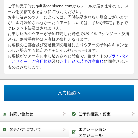
ご予約完了時にgolf@tachibana.comからメールが届きますので、メ
ールを受信できるようにご設定ください。
お申し込みのツアーによっては、即時決済されない場合ございます
が、即時決済されなかったツアーについては、予約が確定するまで
クレジット決済はされません。
お申し込みのツアーが予約確定した時点でUSドルでクレジット決済
され、為替手数料はお客様の負担となります。
お客様のご都合及び交通機関の遅延によりツアーの予約をキャンセ
ルした場合でも規定のキャンセル料がかかります。
お客様がツアーをお申し込みされた時点で、当サイトの
プライバシ
―ポリシー
、
ご利用規約
及び
お申し込み時の注意事項
に同意された
ものとみなします。
お問い合わせ
ご予約確認・変更
タチバナについて
エアレーション
スケジュール