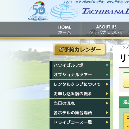
ハワイ・オアフ島のゴルフ予約、2サム予約なら
ホームへ
ホーム
タチバナについて
トップ
リ
ご予約カレンダー
ハワイゴルフ場一覧
ハワイオプショナルツアー一覧
レンタルクラブについて
お申し込み後の流れ
選
当日の流れ
各ホテル集合場所