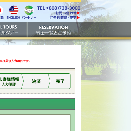
電話番号は808-738-
https://www.tachibana.com/contact/
3000。ファックスは808-
English
本
パート
738-3001。
ご予約確認・変更
ナー
アー
ご予約
は必須入力項目です。