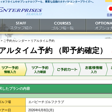
ティオフタイムやオプショナルツアーも、豊富な品揃のタチバナエンタープライズへ。
日
語
スタッフ紹介
ゴルフ場一覧
オプショナルツ
> ご予約カレンダー >
リアルタイム予約
アルタイム予約 （即予約確定）
※
択したプランの内容
ゴルフ場
エバビーチゴルフクラブ
ツアー日
2026年6月8日(月)