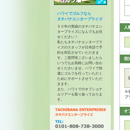
トーナメントが開催されたゴル
フ場
ハワイでゴルフなら
タチバナエンタープライズ
５０年の実績のタチバナエン
人
タープライズになんでもお任
せください！
私たちタチバナエンタープラ
イズのスタッフが日本語で予
約を対応させていただきま
す。ご質問等ございましたら
宿
いつでもお気軽にお問い合わ
せくださいませ。ハワイで快
適にゴルフを行っていただく
1
ためにサポートさせていただ
きます。
また、ハワイでのオプショナ
※
ルツアーも取り扱っておりま
プ
す。
オ