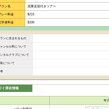
プラン名
混乗送迎付きツアー
プレー料金
$215
見学者料金
$100
ランに含まれるもの
ャンセル料について
ンタルクラブについて
装について
考
ワイ滞在情報
年
ハワイ到着日