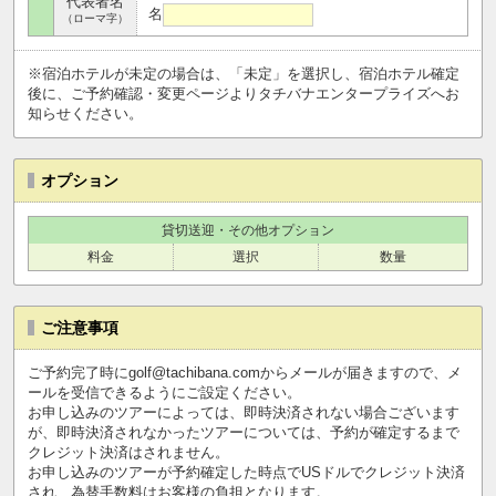
代表者名
名
（ローマ字）
※宿泊ホテルが未定の場合は、「未定」を選択し、宿泊ホテル確定
後に、ご予約確認・変更ページよりタチバナエンタープライズへお
知らせください。
オプション
貸切送迎・その他オプション
料金
選択
数量
ご注意事項
ご予約完了時にgolf@tachibana.comからメールが届きますので、メ
ールを受信できるようにご設定ください。
お申し込みのツアーによっては、即時決済されない場合ございます
が、即時決済されなかったツアーについては、予約が確定するまで
クレジット決済はされません。
お申し込みのツアーが予約確定した時点でUSドルでクレジット決済
され、為替手数料はお客様の負担となります。