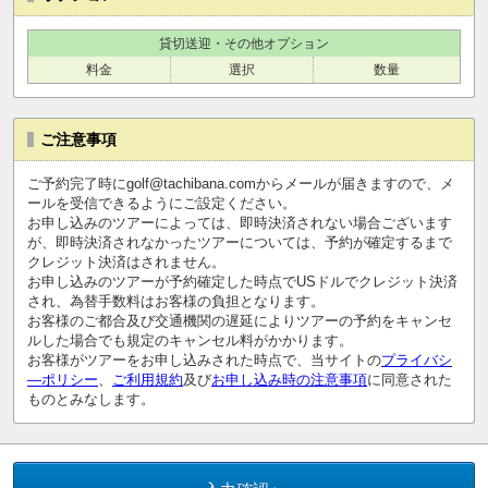
貸切送迎・その他オプション
料金
選択
数量
ご注意事項
ご予約完了時にgolf@tachibana.comからメールが届きますので、メ
ールを受信できるようにご設定ください。
お申し込みのツアーによっては、即時決済されない場合ございます
が、即時決済されなかったツアーについては、予約が確定するまで
クレジット決済はされません。
お申し込みのツアーが予約確定した時点でUSドルでクレジット決済
され、為替手数料はお客様の負担となります。
お客様のご都合及び交通機関の遅延によりツアーの予約をキャンセ
ルした場合でも規定のキャンセル料がかかります。
お客様がツアーをお申し込みされた時点で、当サイトの
プライバシ
―ポリシー
、
ご利用規約
及び
お申し込み時の注意事項
に同意された
ものとみなします。