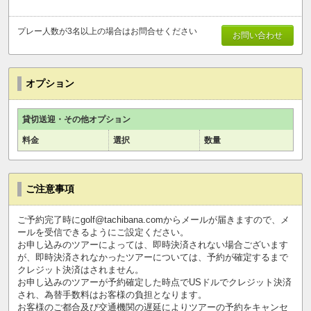
プレー人数が3名以上の場合はお問合せください
お問い合わせ
オプション
貸切送迎・その他オプション
料金
選択
数量
ご注意事項
ご予約完了時にgolf@tachibana.comからメールが届きますので、メ
ールを受信できるようにご設定ください。
お申し込みのツアーによっては、即時決済されない場合ございます
が、即時決済されなかったツアーについては、予約が確定するまで
クレジット決済はされません。
お申し込みのツアーが予約確定した時点でUSドルでクレジット決済
され、為替手数料はお客様の負担となります。
お客様のご都合及び交通機関の遅延によりツアーの予約をキャンセ