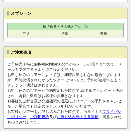
オプション
貸切送迎・その他オプション
料金
選択
数量
ご注意事項
ご予約完了時にgolf@tachibana.comからメールが届きますので、メ
ールを受信できるようにご設定ください。
お申し込みのツアーによっては、即時決済されない場合ございます
が、即時決済されなかったツアーについては、予約が確定するまで
クレジット決済はされません。
お申し込みのツアーが予約確定した時点でUSドルでクレジット決済
され、為替手数料はお客様の負担となります。
お客様のご都合及び交通機関の遅延によりツアーの予約をキャンセ
ルした場合でも規定のキャンセル料がかかります。
お客様がツアーをお申し込みされた時点で、当サイトの
プライバシ
―ポリシー
、
ご利用規約
及び
お申し込み時の注意事項
に同意された
ものとみなします。