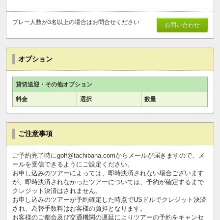
プレー人数が3名以上の場合はお問合せください
お問い合わせ
オプション
貸切送迎・その他オプション
料金
選択
数量
ご注意事項
ご予約完了時にgolf@tachibana.comからメールが届きますので、メ
ールを受信できるようにご設定ください。
お申し込みのツアーによっては、即時決済されない場合ございます
が、即時決済されなかったツアーについては、予約が確定するまで
クレジット決済はされません。
お申し込みのツアーが予約確定した時点でUSドルでクレジット決済
され、為替手数料はお客様の負担となります。
お客様のご都合及び交通機関の遅延によりツアーの予約をキャンセ