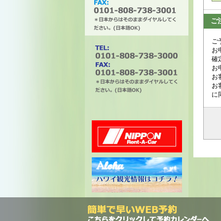
ご
ご
タチバナエンタープライズ
お
確
お
お
お
に
電話番号は0101-808-738-
3000。ファックスは0101-
808-738-3001。＊日本から
はそのままダイヤルしてく
ださい。(日本語OK)
ニッポンレンタカー
ハワイ州観光局