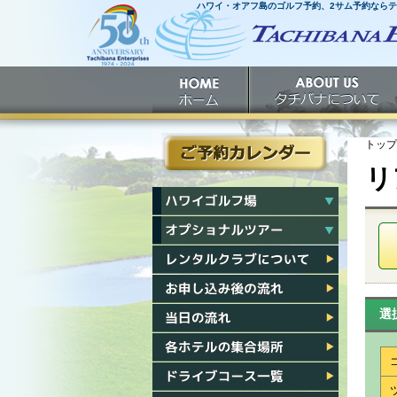
ハワイ・オアフ島のゴルフ予約、2サム予約なら
ホームへ
ホーム
タチバナについて
トップ
リ
ご予約カレンダー
ハワイゴルフ場一覧
ハワイオプショナルツアー一覧
レンタルクラブについて
お申し込み後の流れ
選
当日の流れ
各ホテル集合場所