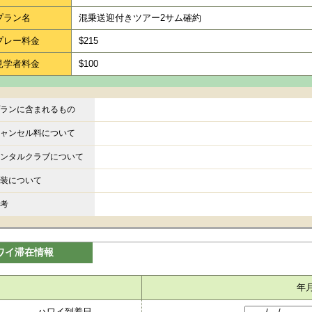
プラン名
混乗送迎付きツアー2サム確約
プレー料金
$215
見学者料金
$100
ランに含まれるもの
ャンセル料について
ンタルクラブについて
装について
考
ワイ滞在情報
年
ハワイ到着日