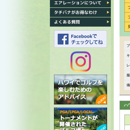
各ゴルフ場への行き方
エアレーション
タチバナがお得なわけ
よくある質問
プ
タチバナのFacebook
キ
レ
タチバナの
服
Instagram
備
ハ
ハワイでゴルフを楽しむための
アドバイス