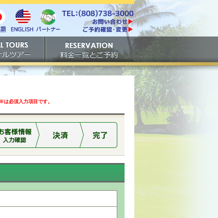
電話番号は808-738-
https://www.tachibana.com/contact/
3000。ファックスは808-
English
本
パート
738-3001。
ご予約確認・変更
ナー
アー
ご予約
は必須入力項目です。