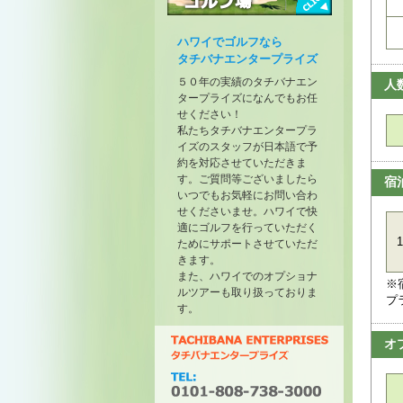
トーナメントが開催されたゴル
フ場
ハワイでゴルフなら
タチバナエンタープライズ
５０年の実績のタチバナエン
人
タープライズになんでもお任
せください！
私たちタチバナエンタープラ
イズのスタッフが日本語で予
約を対応させていただきま
す。ご質問等ございましたら
宿
いつでもお気軽にお問い合わ
せくださいませ。ハワイで快
適にゴルフを行っていただく
1
ためにサポートさせていただ
きます。
また、ハワイでのオプショナ
※
ルツアーも取り扱っておりま
プ
す。
オ