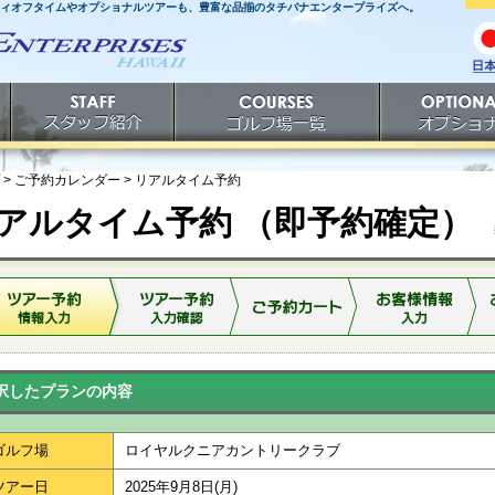
ティオフタイムやオプショナルツアーも、豊富な品揃のタチバナエンタープライズへ。
日
語
スタッフ紹介
ゴルフ場一覧
オプショナルツ
> ご予約カレンダー >
リアルタイム予約
アルタイム予約 （即予約確定）
※
択したプランの内容
ゴルフ場
ロイヤルクニアカントリークラブ
ツアー日
2025年9月8日(月)