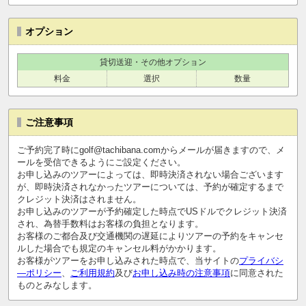
オプション
貸切送迎・その他オプション
料金
選択
数量
ご注意事項
ご予約完了時にgolf@tachibana.comからメールが届きますので、メ
ールを受信できるようにご設定ください。
お申し込みのツアーによっては、即時決済されない場合ございます
が、即時決済されなかったツアーについては、予約が確定するまで
クレジット決済はされません。
お申し込みのツアーが予約確定した時点でUSドルでクレジット決済
され、為替手数料はお客様の負担となります。
お客様のご都合及び交通機関の遅延によりツアーの予約をキャンセ
ルした場合でも規定のキャンセル料がかかります。
お客様がツアーをお申し込みされた時点で、当サイトの
プライバシ
―ポリシー
、
ご利用規約
及び
お申し込み時の注意事項
に同意された
ものとみなします。