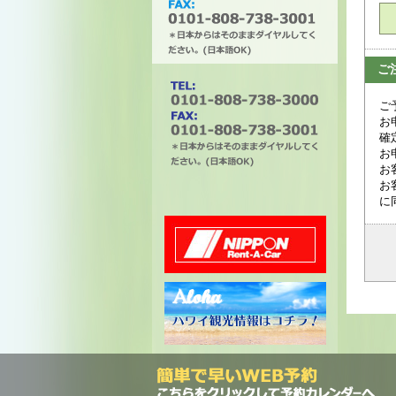
ご
タチバナエンタープライズ
ご
お
確
お
お
電話番号は0101-808-738-
お
3000。ファックスは0101-
に
808-738-3001。＊日本から
はそのままダイヤルしてく
ださい。(日本語OK)
ニッポンレンタカー
ハワイ州観光局