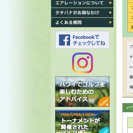
各ゴルフ場への行き方
エアレーション
タチバナがお得なわけ
よくある質問
プ
タチバナのFacebook
キ
レ
タチバナの
服
Instagram
備
ハ
ハワイでゴルフを楽しむための
アドバイス