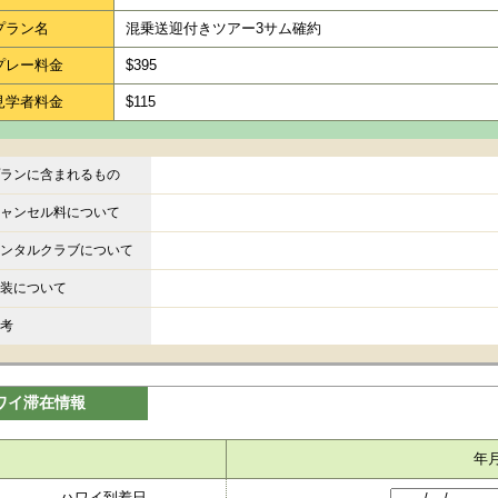
プラン名
混乗送迎付きツアー3サム確約
プレー料金
$395
見学者料金
$115
ランに含まれるもの
ャンセル料について
ンタルクラブについて
装について
考
ワイ滞在情報
年
ハワイ到着日