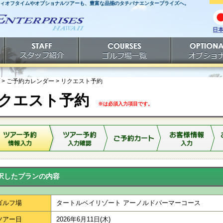
ティオフタイムやオプショナルツアーも、豊富な品揃のタチバナエンタープライズへ。
日
語
スタッフ紹介
ゴルフ場一覧
オプショナルツ
> ご予約カレンダー >
リクエスト予約
クエスト予約
※は必須入力項目です。
択したプランの内容
ゴルフ場
タートルベイリゾート アーノルドパーマーコース
ツアー日
2026年6月11日(木)