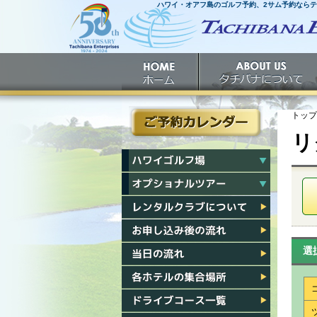
ハワイ・オアフ島のゴルフ予約、2サム予約なら
ホームへ
ホーム
タチバナについて
トップ
リ
ご予約カレンダー
ハワイゴルフ場一覧
ハワイオプショナルツアー一覧
レンタルクラブについて
お申し込み後の流れ
選
当日の流れ
各ホテル集合場所