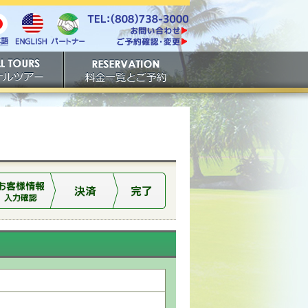
電話番号は808-738-
https://www.tachibana.com/contact/
3000。ファックスは808-
English
本
パート
738-3001。
ご予約確認・変更
ナー
アー
ご予約