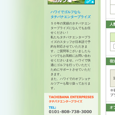
トーナメントが開催されたゴル
フ場
ハワイでゴルフなら
タチバナエンタープライズ
５０年の実績のタチバナエン
人
タープライズになんでもお任
せください！
私たちタチバナエンタープラ
イズのスタッフが日本語で予
約を対応させていただきま
す。ご質問等ございましたら
いつでもお気軽にお問い合わ
せくださいませ。ハワイで快
宿
適にゴルフを行っていただく
ためにサポートさせていただ
きます。
1
また、ハワイでのオプショナ
ルツアーも取り扱っておりま
す。
※
プ
オ