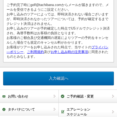
ご予約完了時にgolf@tachibana.comからメールが届きますので、メ
ールを受信できるようにご設定ください。
お申し込みのツアーによっては、即時決済されない場合ございます
が、即時決済されなかったツアーについては、予約が確定するまで
クレジット決済はされません。
お申し込みのツアーが予約確定した時点でUSドルでクレジット決済
され、為替手数料はお客様の負担となります。
お客様のご都合及び交通機関の遅延によりツアーの予約をキャンセ
ルした場合でも規定のキャンセル料がかかります。
お客様がツアーをお申し込みされた時点で、当サイトの
プライバシ
―ポリシー
、
ご利用規約
及び
お申し込み時の注意事項
に同意された
ものとみなします。
お問い合わせ
ご予約確認・変更
タチバナについて
エアレーション
スケジュール