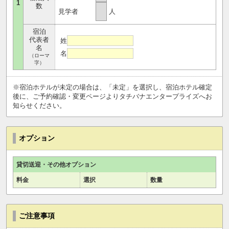
1
数
見学者
人
宿泊
代表者
姓
名
名
（ローマ
字）
※宿泊ホテルが未定の場合は、「未定」を選択し、宿泊ホテル確定
後に、ご予約確認・変更ページよりタチバナエンタープライズへお
知らせください。
オプション
貸切送迎・その他オプション
料金
選択
数量
ご注意事項