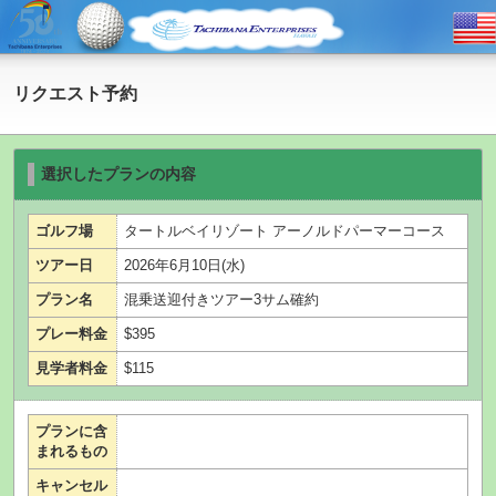
リクエスト予約
選択したプランの内容
ゴルフ場
タートルベイリゾート アーノルドパーマーコース
ツアー日
2026年6月10日(水)
プラン名
混乗送迎付きツアー3サム確約
プレー料金
$395
見学者料金
$115
プランに含
まれるもの
キャンセル