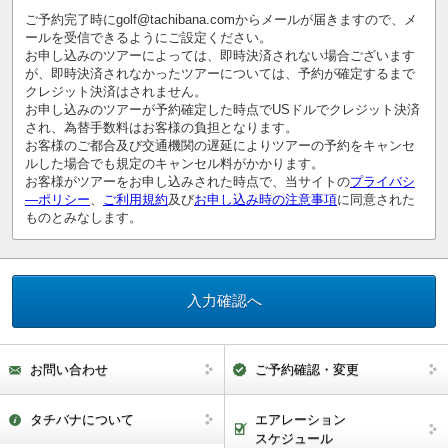
ご予約完了時にgolf@tachibana.comからメールが届きますので、メ
ールを受信できるようにご設定ください。
お申し込みのツアーによっては、即時決済されない場合ございます
が、即時決済されなかったツアーについては、予約が確定するまで
クレジット決済はされません。
お申し込みのツアーが予約確定した時点でUSドルでクレジット決済
され、為替手数料はお客様の負担となります。
お客様のご都合及び交通機関の遅延によりツアーの予約をキャンセ
ルした場合でも規定のキャンセル料がかかります。
お客様がツアーをお申し込みされた時点で、当サイトの
プライバシ
―ポリシー
、
ご利用規約
及び
お申し込み時の注意事項
に同意された
ものとみなします。
お問い合わせ
ご予約確認・変更
タチバナについて
エアレーション
スケジュール