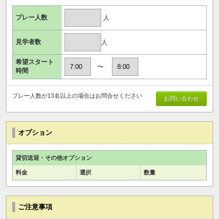
プレー人数
人
見学者数
人
希望スタート
〜
時間
プレー人数が13名以上の場合はお問合せください
お問い合わせ
オプション
貸切送迎・その他オプション
料金
選択
数量
ご注意事項