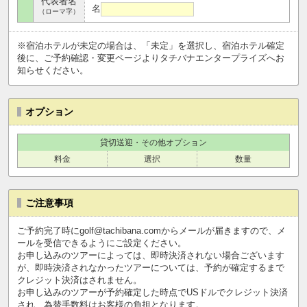
代表者名
名
（ローマ字）
※宿泊ホテルが未定の場合は、「未定」を選択し、宿泊ホテル確定
後に、ご予約確認・変更ページよりタチバナエンタープライズへお
知らせください。
オプション
貸切送迎・その他オプション
料金
選択
数量
ご注意事項
ご予約完了時にgolf@tachibana.comからメールが届きますので、メ
ールを受信できるようにご設定ください。
お申し込みのツアーによっては、即時決済されない場合ございます
が、即時決済されなかったツアーについては、予約が確定するまで
クレジット決済はされません。
お申し込みのツアーが予約確定した時点でUSドルでクレジット決済
され、為替手数料はお客様の負担となります。