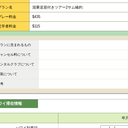
プラン名
混乗送迎付きツアー2サム確約
プレー料金
$435
見学者料金
$115
ランに含まれるもの
ャンセル料について
ンタルクラブについて
装について
考
ワイ滞在情報
年
ハワイ到着日