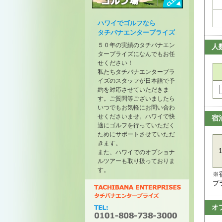
トーナメントが開催されたゴル
フ場
ハワイでゴルフなら
タチバナエンタープライズ
５０年の実績のタチバナエン
人
タープライズになんでもお任
せください！
私たちタチバナエンタープラ
イズのスタッフが日本語で予
約を対応させていただきま
す。ご質問等ございましたら
いつでもお気軽にお問い合わ
せくださいませ。ハワイで快
宿
適にゴルフを行っていただく
ためにサポートさせていただ
きます。
1
また、ハワイでのオプショナ
ルツアーも取り扱っておりま
す。
※
プ
オ