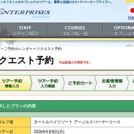
ティオフタイムやオプショナルツアーも、豊富な品揃のタチバナエンタープライズへ。
日
語
スタッフ紹介
ゴルフ場一覧
オプショナルツ
> ご予約カレンダー >
リクエスト予約
クエスト予約
※は必須入力項目です。
択したプランの内容
ゴルフ場
タートルベイリゾート アーノルドパーマーコース
ツアー日
2026年6月8日(月)