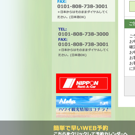
ご
タチバナエンタープライズ
ご
お
確
お
お
電話番号は0101-808-738-
お
3000。ファックスは0101-
に
808-738-3001。＊日本から
はそのままダイヤルしてく
ださい。(日本語OK)
ニッポンレンタカー
ハワイ州観光局