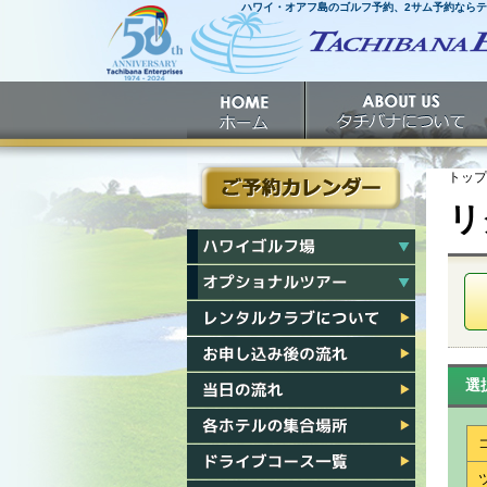
ハワイ・オアフ島のゴルフ予約、2サム予約なら
ホームへ
ホーム
タチバナについて
トップ
リ
ご予約カレンダー
ハワイゴルフ場一覧
ハワイオプショナルツアー一覧
レンタルクラブについて
お申し込み後の流れ
選
当日の流れ
各ホテル集合場所