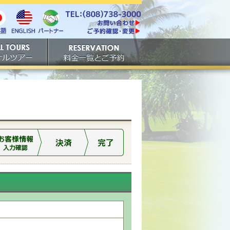
電話番号は808-738-
https://www.tachibana.com/contact/
3000。ファックスは808-
English
本
パート
738-3001。
ご予約確認・変更
ナー
アー
ご予約