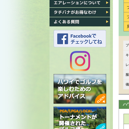
各ゴルフ場への行き方
エアレーション
タチバナがお得なわけ
よくある質問
プ
タチバナのFacebook
キ
レ
タチバナの
服
Instagram
備
ハ
ハワイでゴルフを楽しむための
アドバイス