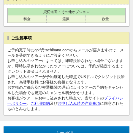
貸切送迎・その他オプション
料金
選択
数量
ご注意事項
ご予約完了時にgolf@tachibana.comからメールが届きますので、メ
ールを受信できるようにご設定ください。
お申し込みのツアーによっては、即時決済されない場合ございます
が、即時決済されなかったツアーについては、予約が確定するまで
クレジット決済はされません。
お申し込みのツアーが予約確定した時点でUSドルでクレジット決済
され、為替手数料はお客様の負担となります。
お客様のご都合及び交通機関の遅延によりツアーの予約をキャンセ
ルした場合でも規定のキャンセル料がかかります。
お客様がツアーをお申し込みされた時点で、当サイトの
プライバシ
―ポリシー
、
ご利用規約
及び
お申し込み時の注意事項
に同意された
ものとみなします。