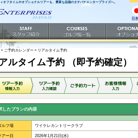
ティオフタイムやオプショナルツアーも、豊富な品揃のタチバナエンタープライズへ。
日
語
スタッフ紹介
ゴルフ場一覧
オプショナルツ
> ご予約カレンダー >
リアルタイム予約
アルタイム予約 （即予約確定）
※
択したプランの内容
ゴルフ場
ワイケレカントリークラブ
ツアー日
2026年1月21日(水)