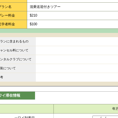
プラン名
混乗送迎付きツアー
プレー料金
$210
見学者料金
$100
ランに含まれるもの
ャンセル料について
ンタルクラブについて
装について
考
ワイ滞在情報
年
ハワイ到着日