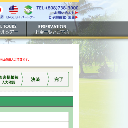
電話番号は808-738-
https://www.tachibana.com/contact/
3000。ファックスは808-
English
本
パート
738-3001。
ご予約確認・変更
ナー
アー
ご予約
は必須入力項目です。