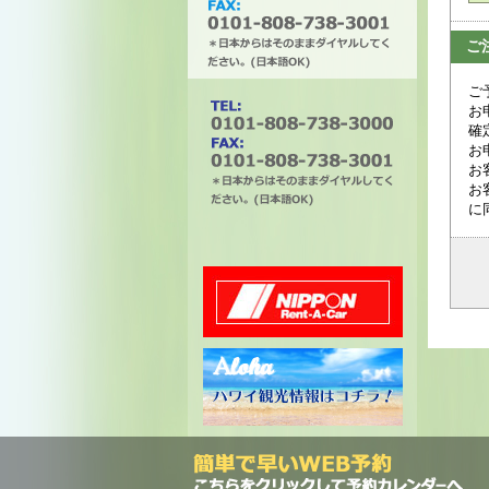
ご
ご
タチバナエンタープライズ
お
確
お
お
お
に
電話番号は0101-808-738-
3000。ファックスは0101-
808-738-3001。＊日本から
はそのままダイヤルしてく
ださい。(日本語OK)
ニッポンレンタカー
ハワイ州観光局