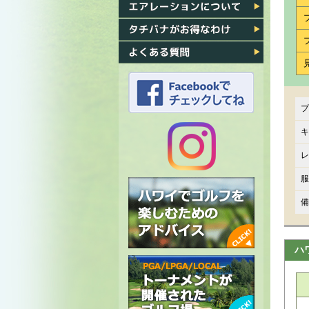
各ゴルフ場への行き方
エアレーション
タチバナがお得なわけ
よくある質問
プ
タチバナのFacebook
キ
レ
タチバナの
服
Instagram
備
ハ
ハワイでゴルフを楽しむための
アドバイス