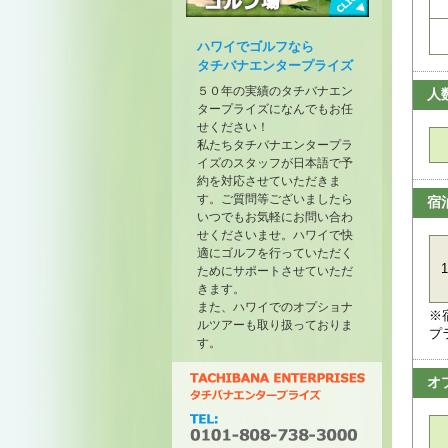
トーナメントが開催されたゴル
フ場
ハワイでゴルフなら
タチバナエンタープライズ
５０年の実績のタチバナエン
人
タープライズになんでもお任
せください！
私たちタチバナエンタープラ
イズのスタッフが日本語で予
約を対応させていただきま
す。ご質問等ございましたら
宿
いつでもお気軽にお問い合わ
せくださいませ。ハワイで快
適にゴルフを行っていただく
1
ためにサポートさせていただ
きます。
また、ハワイでのオプショナ
※
ルツアーも取り扱っておりま
プ
す。
オ