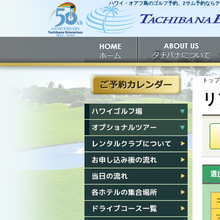
ハワイ・オアフ島のゴルフ予約、2サム予約なら
ホームへ
ホーム
タチバナについて
トップ
リ
ご予約カレンダー
ハワイゴルフ場一覧
ハワイオプショナルツアー一覧
レンタルクラブについて
お申し込み後の流れ
選
当日の流れ
各ホテル集合場所