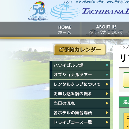
ハワイ・オアフ島のゴルフ予約、2サム予約なら
ホームへ
ホーム
タチバナについて
トップ
リ
ご予約カレンダー
ハワイゴルフ場一覧
ハワイオプショナルツアー一覧
レンタルクラブについて
お申し込み後の流れ
選
当日の流れ
各ホテル集合場所