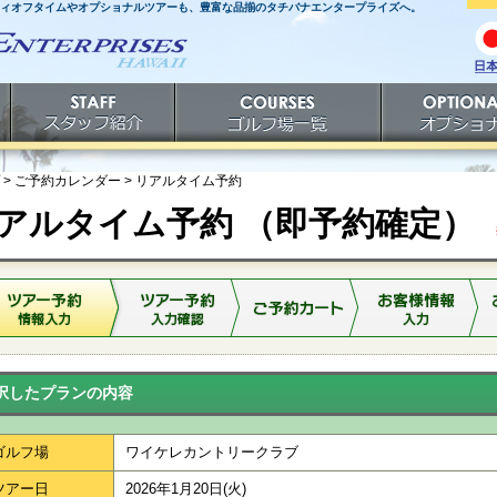
ティオフタイムやオプショナルツアーも、豊富な品揃のタチバナエンタープライズへ。
日
語
スタッフ紹介
ゴルフ場一覧
オプショナルツ
> ご予約カレンダー >
リアルタイム予約
アルタイム予約 （即予約確定）
※
択したプランの内容
ゴルフ場
ワイケレカントリークラブ
ツアー日
2026年1月20日(火)