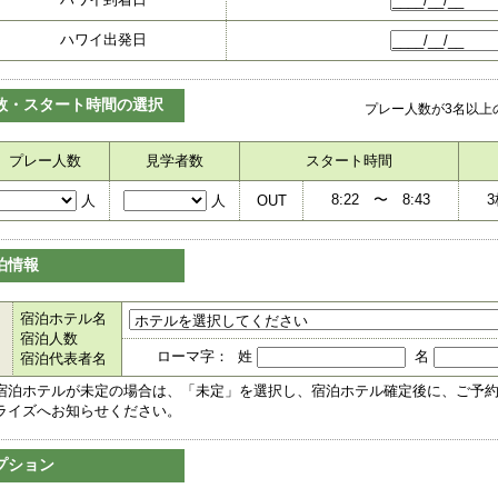
ハワイ出発日
数・スタート時間の選択
プレー人数が3名以上
プレー人数
見学者数
スタート時間
8:22
〜
8:43
3
人
人
OUT
泊情報
宿泊ホテル名
宿泊人数
ローマ字： 姓
名
宿泊代表者名
宿泊ホテルが未定の場合は、「未定」を選択し、宿泊ホテル確定後に、ご予
ライズへお知らせください。
プション