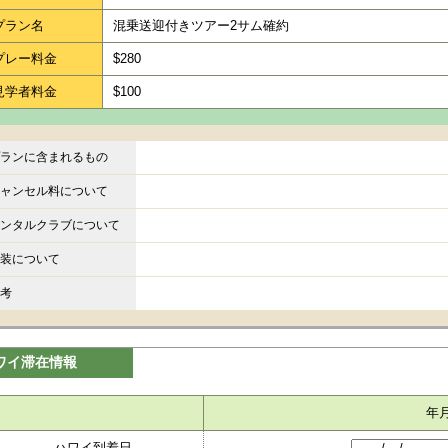
プラン名
混乗送迎付きツアー2サム確約
プレー料金
$280
見学者料金
$100
ランに含まれるもの
ャンセル料について
ンタルクラブについて
装について
考
ワイ滞在情報
年
ハワイ到着日