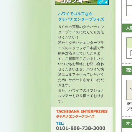
トーナメントが開催されたゴル
フ場
ハワイでゴルフなら
タチバナエンタープライズ
５０年の実績のタチバナエン
人
タープライズになんでもお任
せください！
私たちタチバナエンタープラ
イズのスタッフが日本語で予
約を対応させていただきま
す。ご質問等ございましたら
いつでもお気軽にお問い合わ
せくださいませ。ハワイで快
宿
適にゴルフを行っていただく
ためにサポートさせていただ
きます。
1
また、ハワイでのオプショナ
ルツアーも取り扱っておりま
す。
※
プ
オ