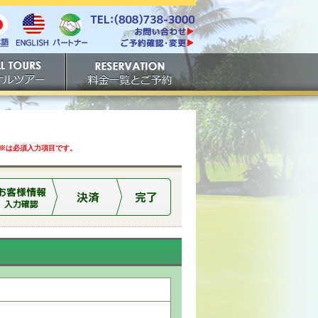
電話番号は808-738-
https://www.tachibana.com/contact/
3000。ファックスは808-
English
本
パート
738-3001。
ご予約確認・変更
ナー
アー
ご予約
は必須入力項目です。