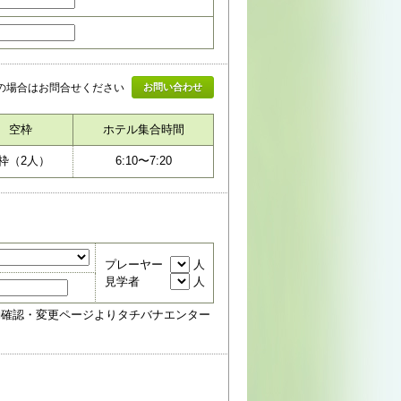
の場合はお問合せください
お問い合わせ
空枠
ホテル集合時間
枠（
2
人）
6:10
〜
7:20
プレーヤー
人
見学者
人
約確認・変更ページよりタチバナエンター