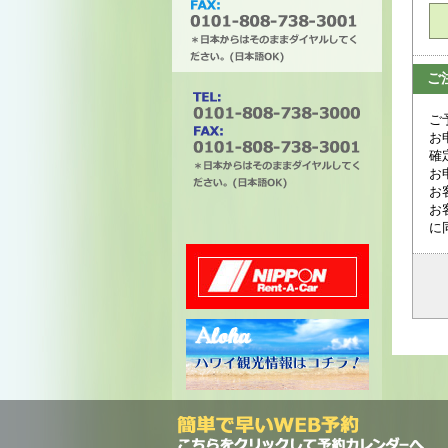
ご
タチバナエンタープライズ
ご
お
確
お
お
電話番号は0101-808-738-
お
3000。ファックスは0101-
に
808-738-3001。＊日本から
はそのままダイヤルしてく
ださい。(日本語OK)
ニッポンレンタカー
ハワイ州観光局