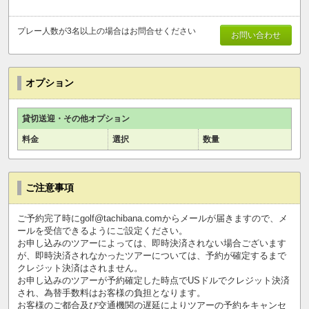
プレー人数が3名以上の場合はお問合せください
お問い合わせ
オプション
貸切送迎・その他オプション
料金
選択
数量
ご注意事項
ご予約完了時にgolf@tachibana.comからメールが届きますので、メ
ールを受信できるようにご設定ください。
お申し込みのツアーによっては、即時決済されない場合ございます
が、即時決済されなかったツアーについては、予約が確定するまで
クレジット決済はされません。
お申し込みのツアーが予約確定した時点でUSドルでクレジット決済
され、為替手数料はお客様の負担となります。
お客様のご都合及び交通機関の遅延によりツアーの予約をキャンセ