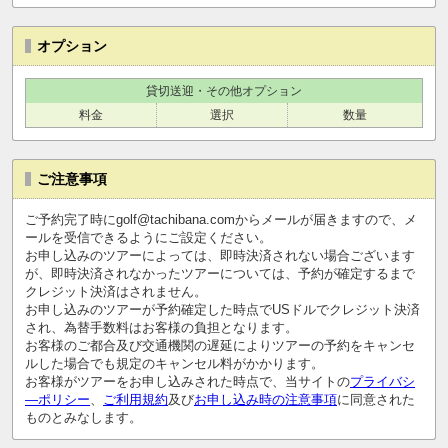
オプション
貸切送迎・その他オプション
料金
選択
数量
ご注意事項
ご予約完了時にgolf@tachibana.comからメールが届きますので、メ
ールを受信できるようにご設定ください。
お申し込みのツアーによっては、即時決済されない場合ございます
が、即時決済されなかったツアーについては、予約が確定するまで
クレジット決済はされません。
お申し込みのツアーが予約確定した時点でUSドルでクレジット決済
され、為替手数料はお客様の負担となります。
お客様のご都合及び交通機関の遅延によりツアーの予約をキャンセ
ルした場合でも規定のキャンセル料がかかります。
お客様がツアーをお申し込みされた時点で、当サイトの
プライバシ
―ポリシー
、
ご利用規約
及び
お申し込み時の注意事項
に同意された
ものとみなします。