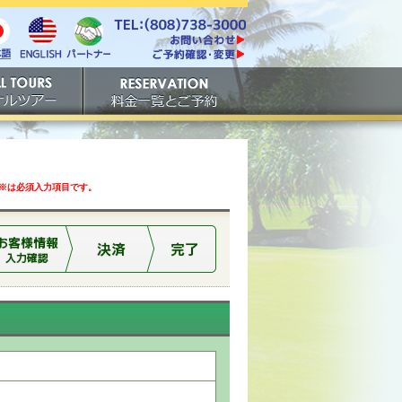
電話番号は808-738-
https://www.tachibana.com/contact/
3000。ファックスは808-
English
本
パート
738-3001。
ご予約確認・変更
ナー
アー
ご予約
は必須入力項目です。