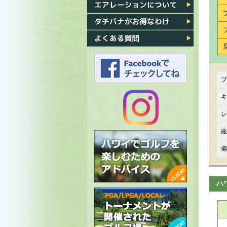
各ゴルフ場への行き方
エアレーション
タチバナがお得なわけ
よくある質問
プ
タチバナのFacebook
キ
レ
タチバナの
服
Instagram
備
ハ
ハワイでゴルフを楽しむための
アドバイス