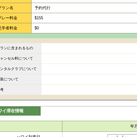
プラン名
予約代行
プレー料金
$155
見学者料金
$0
ランに含まれるもの
ャンセル料について
ンタルクラブについて
装について
考
ワイ滞在情報
年
ハワイ到着日