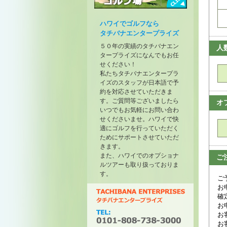
トーナメントが開催されたゴル
フ場
ハワイでゴルフなら
タチバナエンタープライズ
５０年の実績のタチバナエン
人
タープライズになんでもお任
せください！
私たちタチバナエンタープラ
イズのスタッフが日本語で予
約を対応させていただきま
す。ご質問等ございましたら
オ
いつでもお気軽にお問い合わ
せくださいませ。ハワイで快
適にゴルフを行っていただく
ためにサポートさせていただ
きます。
また、ハワイでのオプショナ
ご
ルツアーも取り扱っておりま
す。
ご
お
確
お
お
お