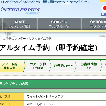
ティオフタイムやオプショナルツアーも、豊富な品揃のタチバナエンタープライズへ。
日
語
スタッフ紹介
ゴルフ場一覧
オプショナルツ
> ご予約カレンダー >
リアルタイム予約
アルタイム予約 （即予約確定）
※
択したプランの内容
ゴルフ場
ワイケレカントリークラブ
ツアー日
2026年1月13日(火)