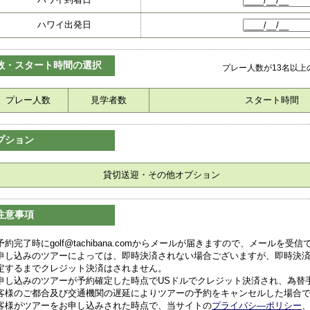
ハワイ出発日
数・スタート時間の選択
プレー人数が13名以
プレー人数
見学者数
スタート時間
プション
貸切送迎・その他オプション
注意事項
予約完了時にgolf@tachibana.comからメールが届きますので、メールを
申し込みのツアーによっては、即時決済されない場合ございますが、即時決
定するまでクレジット決済はされません。
申し込みのツアーが予約確定した時点でUSドルでクレジット決済され、為替
客様のご都合及び交通機関の遅延によりツアーの予約をキャンセルした場合
客様がツアーをお申し込みされた時点で、当サイトの
プライバシ―ポリシー