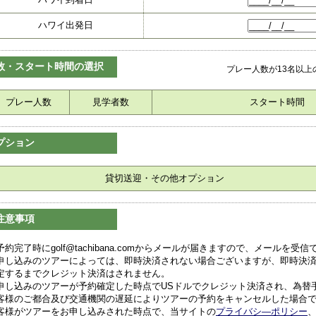
ハワイ出発日
数・スタート時間の選択
プレー人数が13名以
プレー人数
見学者数
スタート時間
プション
貸切送迎・その他オプション
注意事項
予約完了時にgolf@tachibana.comからメールが届きますので、メールを
申し込みのツアーによっては、即時決済されない場合ございますが、即時決
定するまでクレジット決済はされません。
申し込みのツアーが予約確定した時点でUSドルでクレジット決済され、為替
客様のご都合及び交通機関の遅延によりツアーの予約をキャンセルした場合
客様がツアーをお申し込みされた時点で、当サイトの
プライバシ―ポリシー