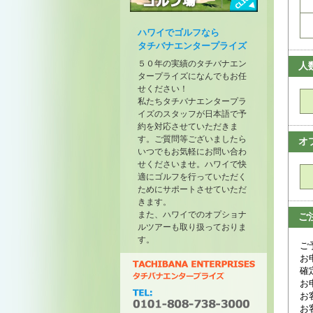
トーナメントが開催されたゴル
フ場
ハワイでゴルフなら
タチバナエンタープライズ
５０年の実績のタチバナエン
人
タープライズになんでもお任
せください！
私たちタチバナエンタープラ
イズのスタッフが日本語で予
約を対応させていただきま
す。ご質問等ございましたら
オ
いつでもお気軽にお問い合わ
せくださいませ。ハワイで快
適にゴルフを行っていただく
ためにサポートさせていただ
きます。
また、ハワイでのオプショナ
ご
ルツアーも取り扱っておりま
す。
ご
お
確
お
お
お