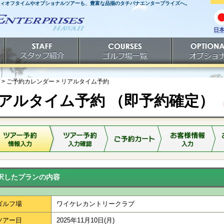
ティオフタイムやオプショナルツアーも、豊富な品揃のタチバナエンタープライズへ。
日
語
スタッフ紹介
ゴルフ場一覧
オプショナルツ
> ご予約カレンダー >
リアルタイム予約
アルタイム予約 （即予約確定）
※
択したプランの内容
ゴルフ場
ワイケレカントリークラブ
ツアー日
2025年11月10日(月)