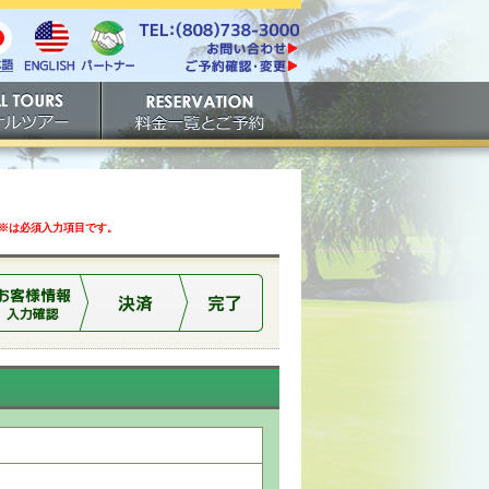
電話番号は808-738-
https://www.tachibana.com/contact/
3000。ファックスは808-
English
本
パート
738-3001。
ご予約確認・変更
ナー
アー
ご予約
は必須入力項目です。