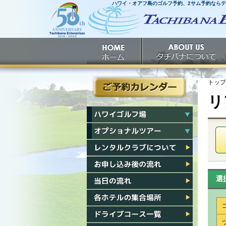
ハワイ・オアフ島のゴルフ予約、2サム予約なら
ホームへ
ホーム
タチバナについて
トップ
リ
ご予約カレンダー
ハワイゴルフ場一覧
ハワイオプショナルツアー一覧
レンタルクラブについて
お申し込み後の流れ
選
当日の流れ
各ホテル集合場所