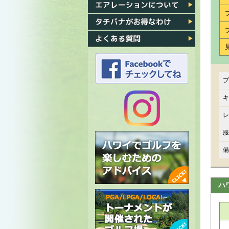
各ゴルフ場への行き方
エアレーション
タチバナがお得なわけ
よくある質問
プ
タチバナのFacebook
キ
レ
タチバナの
服
Instagram
備
ハ
ハワイでゴルフを楽しむための
アドバイス