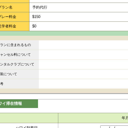
プラン名
予約代行
プレー料金
$150
見学者料金
$0
ランに含まれるもの
ャンセル料について
ンタルクラブについて
装について
考
ワイ滞在情報
年
ハワイ到着日