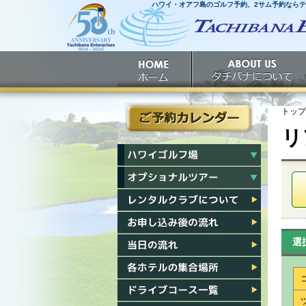
ハワイ・オアフ島のゴルフ予約、2サム予約なら
ホームへ
ホーム
タチバナについて
トップ
リ
ご予約カレンダー
ハワイゴルフ場一覧
ハワイオプショナルツアー一覧
レンタルクラブについて
お申し込み後の流れ
選
当日の流れ
各ホテル集合場所