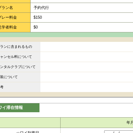
プラン名
予約代行
プレー料金
$150
見学者料金
$0
ランに含まれるもの
ャンセル料について
ンタルクラブについて
装について
考
ワイ滞在情報
年
ハワイ到着日