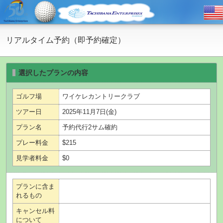
リアルタイム予約（即予約確定）
選択したプランの内容
ゴルフ場
ワイケレカントリークラブ
ツアー日
2025年11月7日(金)
プラン名
予約代行2サム確約
プレー料金
$215
見学者料金
$0
プランに含ま
れるもの
キャンセル料
について