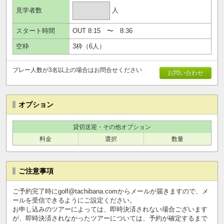
人
見学者数
スタート時間
OUT
8:15
〜
8:36
空枠
3
枠（
6
人）
プレー人数が3名以上の場合はお問合せください
お問い合わせ
オプション
貸切送迎・その他オプション
料金
選択
数量
ご注意事項
ご予約完了時にgolf@tachibana.comからメールが届きますので、メ
ールを受信できるようにご設定ください。
お申し込みのツアーによっては、即時決済されない場合ございます
が、即時決済されなかったツアーについては、予約が確定するまで