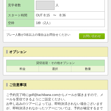
人
見学者数
スタート時間
OUT
8:15
〜
8:36
空枠
1
枠（
2
人）
プレー人数が3名以上の場合はお問合せください
お問い合わせ
オプション
貸切送迎・その他オプション
料金
選択
数量
ご注意事項
ご予約完了時にgolf@tachibana.comからメールが届きますので、メ
ールを受信できるようにご設定ください。
お申し込みのツアーによっては、即時決済されない場合ございます
が、即時決済されなかったツアーについては、予約が確定するまで