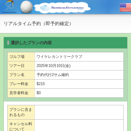
リアルタイム予約（即予約確定）
選択したプランの内容
ゴルフ場
ワイケレカントリークラブ
ツアー日
2025年10月10日(金)
プラン名
予約代行2サム確約
プレー料金
$215
見学者料金
$0
プランに含ま
れるもの
キャンセル料
について