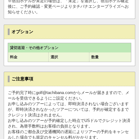
※宿泊ホテルが未定の場合は、「未定」を選択し、宿泊ホテル確定
後に、ご予約確認・変更ページよりタチバナエンタープライズへお
知らせください。
オプション
貸切送迎・その他オプション
料金
選択
数量
ご注意事項
ご予約完了時にgolf@tachibana.comからメールが届きますので、メ
ールを受信できるようにご設定ください。
お申し込みのツアーによっては、即時決済されない場合ございます
が、即時決済されなかったツアーについては、予約が確定するまで
クレジット決済はされません。
お申し込みのツアーが予約確定した時点でUSドルでクレジット決済
され、為替手数料はお客様の負担となります。
お客様のご都合及び交通機関の遅延によりツアーの予約をキャンセ
ルした場合でも規定のキャンセル料がかかります。