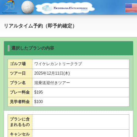
リアルタイム予約（即予約確定）
選択したプランの内容
ゴルフ場
ワイケレカントリークラブ
ツアー日
2025年12月11日(木)
プラン名
混乗送迎付きツアー
プレー料金
$195
見学者料金
$100
プランに含
まれるもの
キャンセル