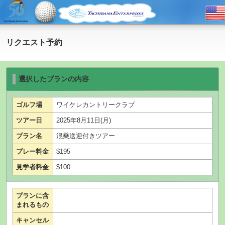
リクエスト予約
選択したプランの内容
ゴルフ場
ワイケレカントリークラブ
ツアー日
2025年8月11日(月)
プラン名
混乗送迎付きツアー
プレー料金
$195
見学者料金
$100
プランに含
まれるもの
キャンセル