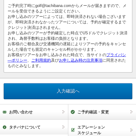
ご予約完了時にgolf@tachibana.comからメールが届きますので、メ
ールを受信できるようにご設定ください。
お申し込みのツアーによっては、即時決済されない場合ございます
が、即時決済されなかったツアーについては、予約が確定するまで
クレジット決済はされません。
お申し込みのツアーが予約確定した時点でUSドルでクレジット決済
され、為替手数料はお客様の負担となります。
お客様のご都合及び交通機関の遅延によりツアーの予約をキャンセ
ルした場合でも規定のキャンセル料がかかります。
お客様がツアーをお申し込みされた時点で、当サイトの
プライバシ
―ポリシー
、
ご利用規約
及び
お申し込み時の注意事項
に同意された
ものとみなします。
お問い合わせ
ご予約確認・変更
タチバナについて
エアレーション
スケジュール