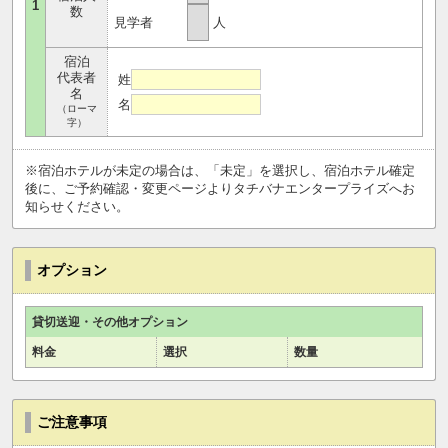
1
数
見学者
人
宿泊
代表者
姓
名
名
（ローマ
字）
※宿泊ホテルが未定の場合は、「未定」を選択し、宿泊ホテル確定
後に、ご予約確認・変更ページよりタチバナエンタープライズへお
知らせください。
オプション
貸切送迎・その他オプション
料金
選択
数量
ご注意事項