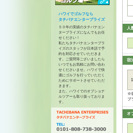
トーナメントが開催されたゴル
フ場
ハワイでゴルフなら
タチバナエンタープライズ
５０年の実績のタチバナエン
人
タープライズになんでもお任
せください！
私たちタチバナエンタープラ
イズのスタッフが日本語で予
約を対応させていただきま
す。ご質問等ございましたら
宿
いつでもお気軽にお問い合わ
せくださいませ。ハワイで快
適にゴルフを行っていただく
1
ためにサポートさせていただ
きます。
また、ハワイでのオプショナ
※
ルツアーも取り扱っておりま
プ
す。
オ