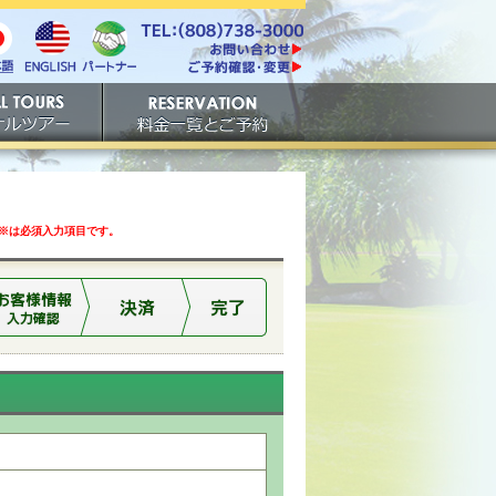
電話番号は808-738-
https://www.tachibana.com/contact/
3000。ファックスは808-
English
本
パート
738-3001。
ご予約確認・変更
ナー
アー
ご予約
は必須入力項目です。