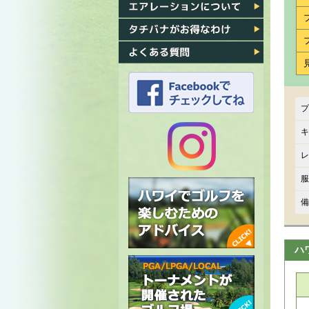
各ゴルフ場への行き方
エアレーション
タチバナがお得なわけ
よくある質問
プ
タチバナのFacebook
キ
レ
タチバナの
服
Instagram
備
ハ
ハワイでゴルフを楽しむための
アドバイス