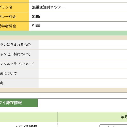
プラン名
混乗送迎付きツアー
プレー料金
$195
見学者料金
$100
ランに含まれるもの
ャンセル料について
ンタルクラブについて
装について
考
ワイ滞在情報
年
ハワイ到着日