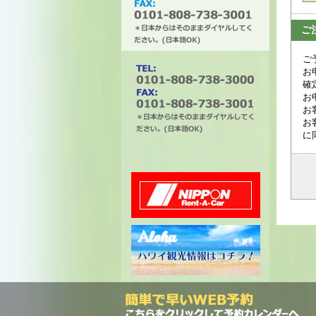
ご
ご
タチバナエンタープライズ
お
確
お
お
お
に
電話番号は0101-808-738-
3000。ファックスは0101-
808-738-3001。＊日本から
はそのままダイヤルしてく
ださい。(日本語OK)
ニッポンレンタカー
ハワイ州観光局