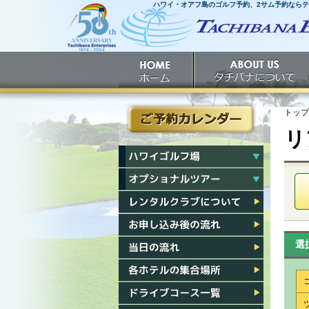
ハワイ・オアフ島のゴルフ予約、2サム予約なら
ホームへ
ホーム
タチバナについて
トップ
リ
ご予約カレンダー
ハワイゴルフ場一覧
ハワイオプショナルツアー一覧
レンタルクラブについて
お申し込み後の流れ
選
当日の流れ
各ホテル集合場所