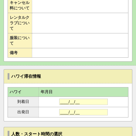
キャンセル
料について
レンタルク
ラブについ
て
服装につい
て
備考
ハワイ滞在情報
ハワイ
年月日
到着日
出発日
人数・スタート時間の選択