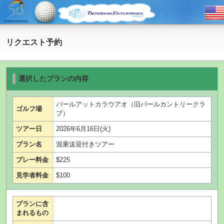
リクエスト予約
選択したプランの内容
パールアットカラウアオ（旧パールカントリークラ
ゴルフ場
ブ）
ツアー日
2026年6月16日(火)
プラン名
混乗送迎付きツアー
プレー料金
$225
見学者料金
$100
プランに含
まれるもの