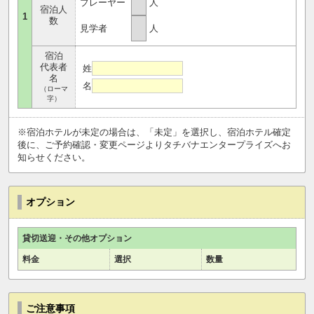
プレーヤー
人
宿泊人
1
数
見学者
人
宿泊
代表者
姓
名
名
（ローマ
字）
※宿泊ホテルが未定の場合は、「未定」を選択し、宿泊ホテル確定
後に、ご予約確認・変更ページよりタチバナエンタープライズへお
知らせください。
オプション
貸切送迎・その他オプション
料金
選択
数量
ご注意事項