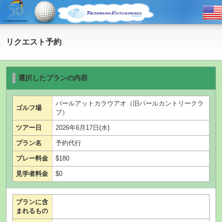
リクエスト予約
選択したプランの内容
パールアットカラウアオ（旧パールカントリークラ
ゴルフ場
ブ）
ツアー日
2026年6月17日(水)
プラン名
予約代行
プレー料金
$180
見学者料金
$0
プランに含
まれるもの