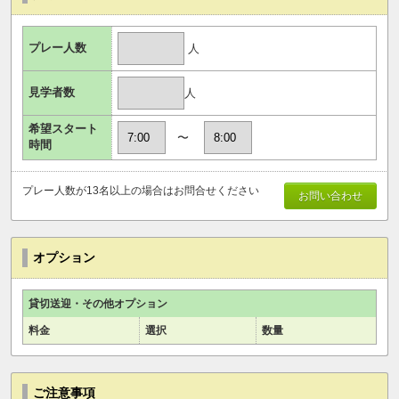
プレー人数
人
見学者数
人
希望スタート
〜
時間
プレー人数が13名以上の場合はお問合せください
お問い合わせ
オプション
貸切送迎・その他オプション
料金
選択
数量
ご注意事項