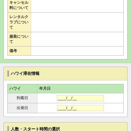
キャンセル
料について
レンタルク
ラブについ
て
服装につい
て
備考
ハワイ滞在情報
ハワイ
年月日
到着日
出発日
人数・スタート時間の選択