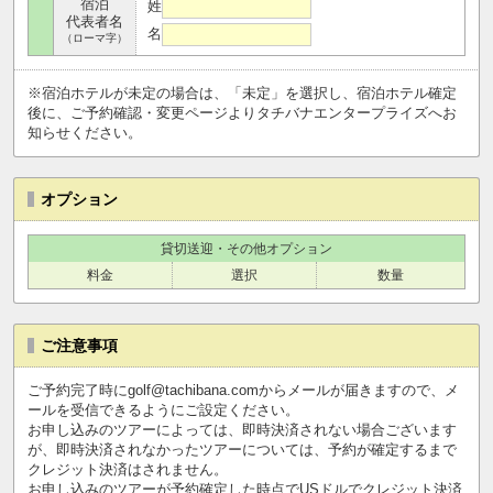
宿泊
姓
代表者名
名
（ローマ字）
※宿泊ホテルが未定の場合は、「未定」を選択し、宿泊ホテル確定
後に、ご予約確認・変更ページよりタチバナエンタープライズへお
知らせください。
オプション
貸切送迎・その他オプション
料金
選択
数量
ご注意事項
ご予約完了時にgolf@tachibana.comからメールが届きますので、メ
ールを受信できるようにご設定ください。
お申し込みのツアーによっては、即時決済されない場合ございます
が、即時決済されなかったツアーについては、予約が確定するまで
クレジット決済はされません。
お申し込みのツアーが予約確定した時点でUSドルでクレジット決済