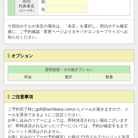
宿泊
姓
代表者名
名
（ローマ字）
※宿泊ホテルが未定の場合は、「未定」を選択し、宿泊ホテル確定
後に、ご予約確認・変更ページよりタチバナエンタープライズへお
知らせください。
オプション
貸切送迎・その他オプション
料金
選択
数量
ご注意事項
ご予約完了時にgolf@tachibana.comからメールが届きますので、メ
ールを受信できるようにご設定ください。
お申し込みのツアーによっては、即時決済されない場合ございます
が、即時決済されなかったツアーについては、予約が確定するまで
クレジット決済はされません。
お申し込みのツアーが予約確定した時点でUSドルでクレジット決済