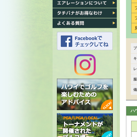
各ゴルフ場への行き方
エアレーション
タチバナがお得なわけ
よくある質問
プ
タチバナのFacebook
キ
レ
タチバナの
服
Instagram
備
ハ
ハワイでゴルフを楽しむための
アドバイス