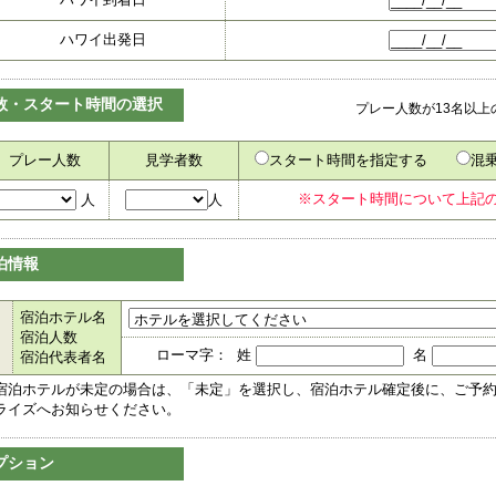
ハワイ出発日
数・スタート時間の選択
プレー人数が13名以
プレー人数
見学者数
スタート時間を指定する
混
※スタート時間について上記
人
人
泊情報
宿泊ホテル名
宿泊人数
ローマ字： 姓
名
宿泊代表者名
宿泊ホテルが未定の場合は、「未定」を選択し、宿泊ホテル確定後に、ご予
ライズへお知らせください。
プション