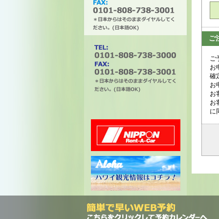
ご
タチバナエンタープライズ
ご
お
確
お
お
電話番号は0101-808-738-
お
3000。ファックスは0101-
に
808-738-3001。＊日本から
はそのままダイヤルしてく
ださい。(日本語OK)
ニッポンレンタカー
ハワイ州観光局