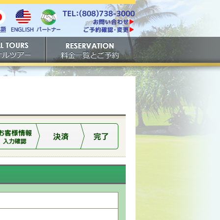
電話番号は808-738-
https://www.tachibana.com/contact/
3000。ファックスは808-
English
本
パート
738-3001。
ご予約確認・変更
ナー
アー
ご予約