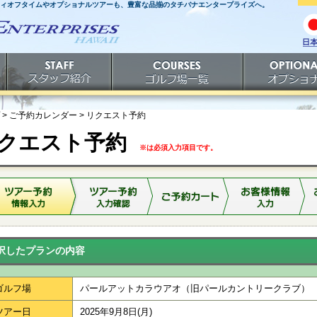
ティオフタイムやオプショナルツアーも、豊富な品揃のタチバナエンタープライズへ。
日
語
スタッフ紹介
ゴルフ場一覧
オプショナルツ
> ご予約カレンダー >
リクエスト予約
クエスト予約
※は必須入力項目です。
択したプランの内容
ゴルフ場
パールアットカラウアオ（旧パールカントリークラブ）
ツアー日
2025年9月8日(月)