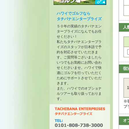
トーナメントが開催されたゴル
フ場
ハワイでゴルフなら
タチバナエンタープライズ
５０年の実績のタチバナエン
人
タープライズになんでもお任
せください！
私たちタチバナエンタープラ
イズのスタッフが日本語で予
約を対応させていただきま
す。ご質問等ございましたら
いつでもお気軽にお問い合わ
せくださいませ。ハワイで快
宿
適にゴルフを行っていただく
ためにサポートさせていただ
きます。
1
また、ハワイでのオプショナ
ルツアーも取り扱っておりま
す。
※
プ
オ