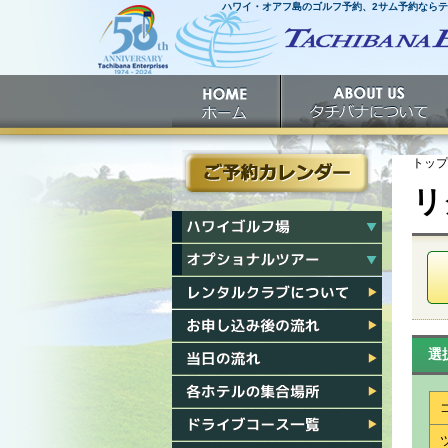
ハワイ・オアフ島のゴルフ予約、2サム予約なら
ホームへ
ホーム
タチバナについて
トップ
リ
ご予約カレンダー
ハワイゴルフ場一覧
ハワイオプショナルツアー一覧
レンタルクラブについて
お申し込み後の流れ
選
当日の流れ
各ホテル集合場所