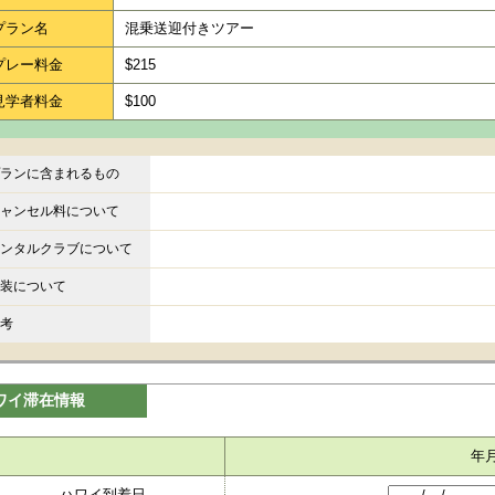
プラン名
混乗送迎付きツアー
プレー料金
$215
見学者料金
$100
ランに含まれるもの
ャンセル料について
ンタルクラブについて
装について
考
ワイ滞在情報
年
ハワイ到着日