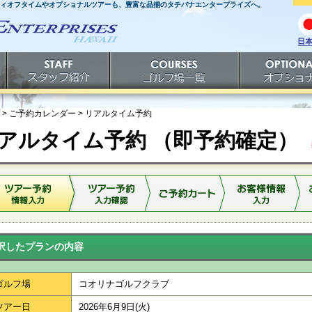
ティオフタイムやオプショナルツアーも、豊富な品揃のタチバナエンタープライズへ。
日
語
スタッフ紹介
ゴルフ場一覧
オプショナルツ
> ご予約カレンダー >
リアルタイム予約
アルタイム予約 （即予約確定）
※
択したプランの内容
ゴルフ場
コオリナゴルフクラブ
ツアー日
2026年6月9日(火)