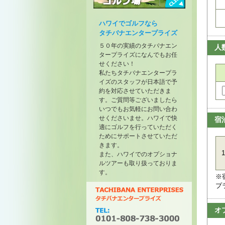
トーナメントが開催されたゴル
フ場
ハワイでゴルフなら
タチバナエンタープライズ
５０年の実績のタチバナエン
人
タープライズになんでもお任
せください！
私たちタチバナエンタープラ
イズのスタッフが日本語で予
約を対応させていただきま
す。ご質問等ございましたら
いつでもお気軽にお問い合わ
せくださいませ。ハワイで快
宿
適にゴルフを行っていただく
ためにサポートさせていただ
きます。
1
また、ハワイでのオプショナ
ルツアーも取り扱っておりま
す。
※
プ
オ