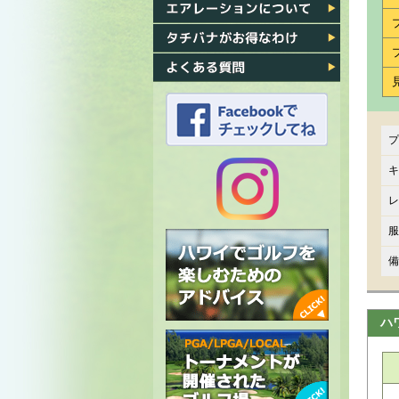
各ゴルフ場への行き方
エアレーション
タチバナがお得なわけ
よくある質問
プ
タチバナのFacebook
キ
レ
タチバナの
服
Instagram
備
ハ
ハワイでゴルフを楽しむための
アドバイス