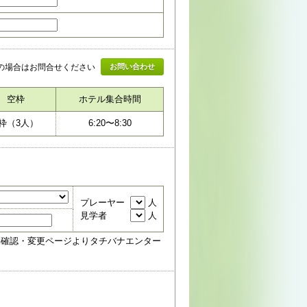
の場合はお問合せください
お問い合わせ
空枠
ホテル集合時間
枠（
3
人）
6:20
〜
8:30
プレーヤー
人
見学者
人
約確認・変更ページよりタチバナエンター