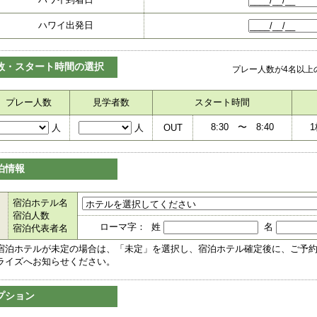
ハワイ出発日
数・スタート時間の選択
プレー人数が4名以上
プレー人数
見学者数
スタート時間
8:30
〜
8:40
1
人
人
OUT
泊情報
宿泊ホテル名
宿泊人数
ローマ字： 姓
名
宿泊代表者名
宿泊ホテルが未定の場合は、「未定」を選択し、宿泊ホテル確定後に、ご予
ライズへお知らせください。
プション