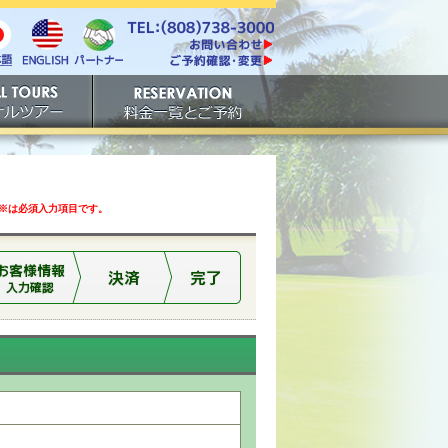
電話番号は808-738-
https://www.tachibana.com/contact/
3000。ファックスは808-
English
本
パート
738-3001。
ご予約確認・変更
ナー
アー
ご予約
は必須入力項目です。