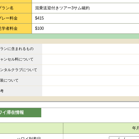
プラン名
混乗送迎付きツアー3サム確約
プレー料金
$415
見学者料金
$100
ランに含まれるもの
ャンセル料について
ンタルクラブについて
装について
考
ワイ滞在情報
年
ハワイ到着日