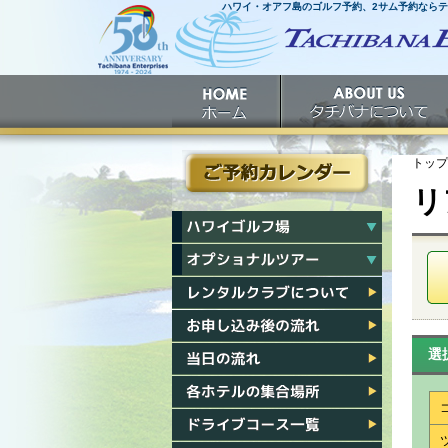
ハワイ・オアフ島のゴルフ予約、2サム予約なら
ホームへ
ホーム
タチバナについて
トップ
リ
ご予約カレンダー
ハワイゴルフ場一覧
ハワイオプショナルツアー一覧
レンタルクラブについて
お申し込み後の流れ
選
当日の流れ
各ホテル集合場所