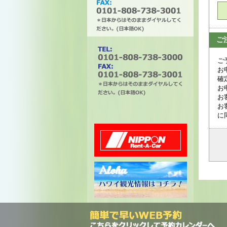
ご
タチバナエンタープライズ
ご
お
確
お
お
電話番号は0101-808-738-
お
3000。ファックスは0101-
に
808-738-3001。＊日本から
はそのままダイヤルしてく
ださい。(日本語OK)
ニッポンレンタカー
ハワイ州観光局