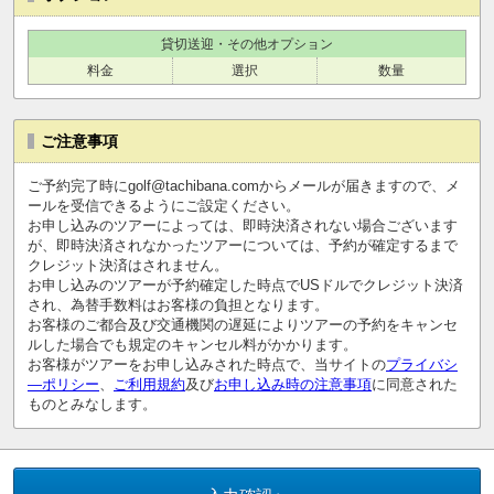
貸切送迎・その他オプション
料金
選択
数量
ご注意事項
ご予約完了時にgolf@tachibana.comからメールが届きますので、メ
ールを受信できるようにご設定ください。
お申し込みのツアーによっては、即時決済されない場合ございます
が、即時決済されなかったツアーについては、予約が確定するまで
クレジット決済はされません。
お申し込みのツアーが予約確定した時点でUSドルでクレジット決済
され、為替手数料はお客様の負担となります。
お客様のご都合及び交通機関の遅延によりツアーの予約をキャンセ
ルした場合でも規定のキャンセル料がかかります。
お客様がツアーをお申し込みされた時点で、当サイトの
プライバシ
―ポリシー
、
ご利用規約
及び
お申し込み時の注意事項
に同意された
ものとみなします。