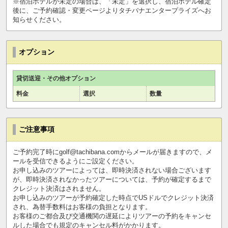
※宿泊ホテルが未定の場合は、「未定」を選択し、宿泊ホテル確定
後に、ご予約確認・変更ページよりタチバナエンタープライズへお
知らせください。
オプション
貸切送迎・その他オプション
料金
選択
数量
ご注意事項
ご予約完了時にgolf@tachibana.comからメールが届きますので、メ
ールを受信できるようにご設定ください。
お申し込みのツアーによっては、即時決済されない場合ございます
が、即時決済されなかったツアーについては、予約が確定するまで
クレジット決済はされません。
お申し込みのツアーが予約確定した時点でUSドルでクレジット決済
され、為替手数料はお客様の負担となります。
お客様のご都合及び交通機関の遅延によりツアーの予約をキャンセ
ルした場合でも規定のキャンセル料がかかります。