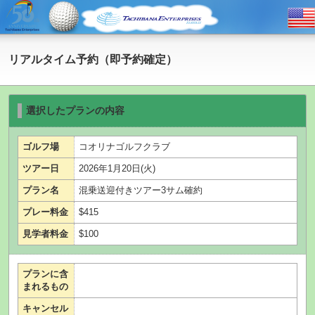
リアルタイム予約（即予約確定）
選択したプランの内容
ゴルフ場
コオリナゴルフクラブ
ツアー日
2026年1月20日(火)
プラン名
混乗送迎付きツアー3サム確約
プレー料金
$415
見学者料金
$100
プランに含
まれるもの
キャンセル