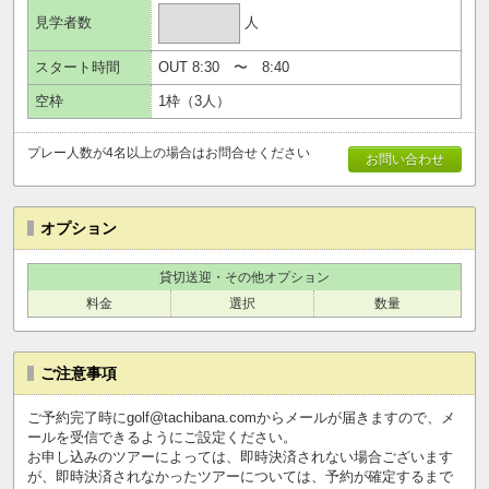
人
見学者数
スタート時間
OUT
8:30
〜
8:40
空枠
1
枠（
3
人）
プレー人数が4名以上の場合はお問合せください
お問い合わせ
オプション
貸切送迎・その他オプション
料金
選択
数量
ご注意事項
ご予約完了時にgolf@tachibana.comからメールが届きますので、メ
ールを受信できるようにご設定ください。
お申し込みのツアーによっては、即時決済されない場合ございます
が、即時決済されなかったツアーについては、予約が確定するまで